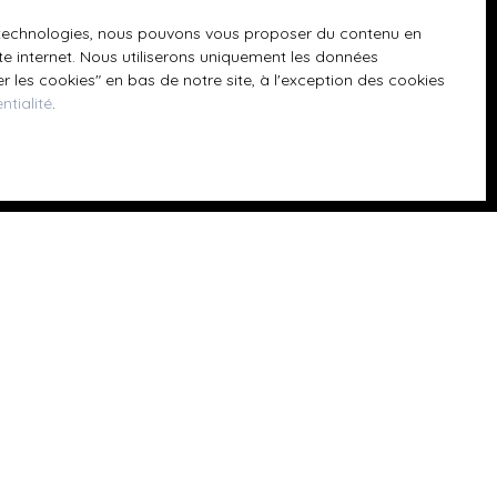
 téléphonique,
es technologies, nous pouvons vous proposer du contenu en
ite internet. Nous utiliserons uniquement les données
 les cookies″ en bas de notre site, à l'exception des cookies
ntialité
.
z consulter notre
Informations
Nos honoraires