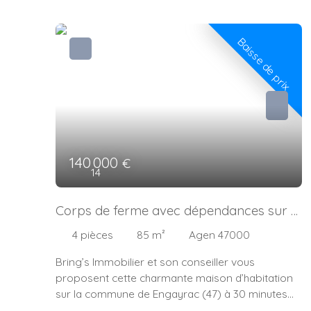
Baisse de prix
140 000
€
14
Corps de ferme avec dépendances sur 8
000 m² – Fort potentiel !
4
pièces
85
m²
Agen 47000
Bring’s Immobilier et son conseiller vous
proposent cette charmante maison d’habitation
sur la commune de Engayrac (47) à 30 minutes
de Agen, Villeneuve sur Lot et Golfech . D’environ