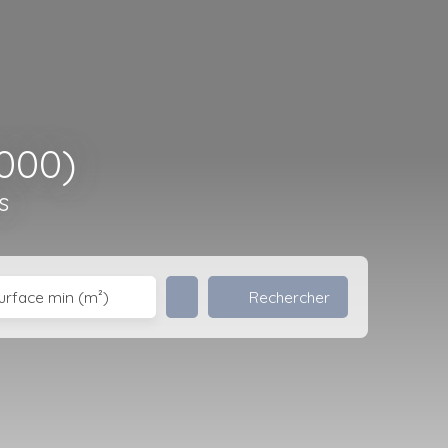
000)
s
Rechercher
urface min (m²)