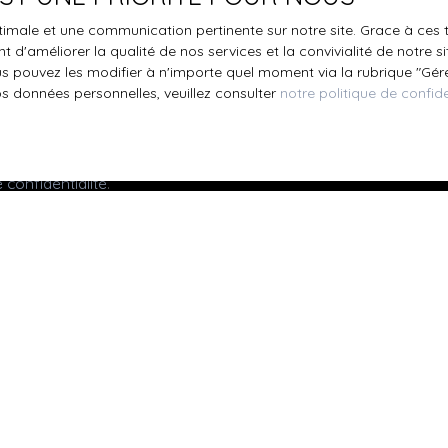
s inscrire gratuitement sur la liste d'opposition au démarchage
optimale et une communication pertinente sur notre site. Grace à c
'article L223-1 du code de la consommation, sur le site Internet
 d'améliorer la qualité de nos services et la convivialité de notre s
.gouv.fr ou par courrier adressé à :
 pouvez les modifier à n'importe quel moment via la rubrique ″Gérer
os données personnelles, veuillez consulter
notre politique de confide
ldline, Service Bloctel, CS 61311, 41013 BLOIS CEDEX.
oir plus sur le traitement de vos données personnelles, veuille
e confidentialité
.
Recevoir des annonces
Je suis propriétaire
Mettre en location