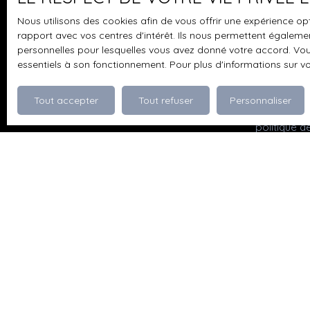
projet souhaitant exploiter les nombreuses
pouvez vou
Nous utilisons des cookies afin de vous offrir une expérience 
dépendances. Visite virtuelle disponible sur
prévu par l
rapport avec vos centres d'intérêt. Ils nous permettent également
demande
www.bloctel
personnelles pour lesquelles vous avez donné votre accord. Vous
essentiels à son fonctionnement. Pour plus d'informations sur v
Société Wor
Tout accepter
Tout refuser
Personnaliser
Pour en sav
politique d
Je recherche un bien
Vente appartement Dévoluy (05250)