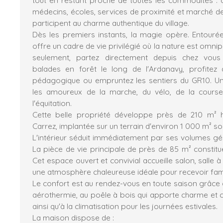
médecins, écoles, services de proximité et marché de
participent au charme authentique du village.
Dès les premiers instants, la magie opère. Entouré
offre un cadre de vie privilégié où la nature est omni
seulement, partez directement depuis chez vou
balades en forêt le long de l'Ardanavy, profitez 
pédagogique ou empruntez les sentiers du GR10. Un
les amoureux de la marche, du vélo, de la cours
l'équitation.
Cette belle propriété développe près de 210 m² 
Carrez, implantée sur un terrain d'environ 1 000 m²
L'intérieur séduit immédiatement par ses volumes gén
La pièce de vie principale de près de 85 m² constitu
Cet espace ouvert et convivial accueille salon, salle 
une atmosphère chaleureuse idéale pour recevoir fami
Le confort est au rendez-vous en toute saison grâce 
aérothermie, au poêle à bois qui apporte charme et con
ainsi qu'à la climatisation pour les journées estivales.
La maison dispose de :