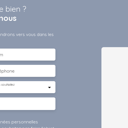
e bien ?
nous
iendrons vers vous dans les
m
léphone
 souhaitez
nnées personnelles