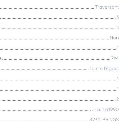
Traversant
3
r
3
Non
1
e
7X4
Tout à l'égout
1
1
2
Urcuit 64990
4230-BRINGS