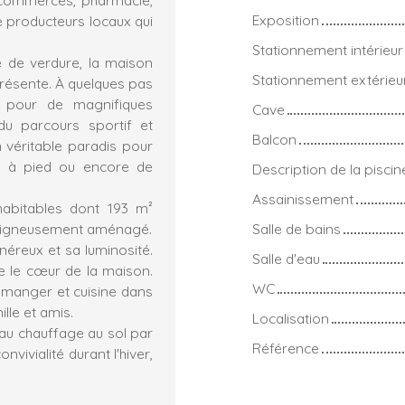
Exposition
 producteurs locaux qui
Stationnement intérieur
e de verdure, la maison
Stationnement extérieu
présente. À quelques pas
s pour de magnifiques
Cave
du parcours sportif et
Balcon
 véritable paradis pour
e à pied ou encore de
Description de la piscin
Assainissement
habitables dont 193 m²
 soigneusement aménagé.
Salle de bains
éreux et sa luminosité.
Salle d'eau
e le cœur de la maison.
WC
à manger et cuisine dans
lle et amis.
Localisation
au chauffage au sol par
Référence
vivialité durant l'hiver,