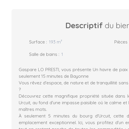
Descriptif
du bie
Surface
:
193
m²
Pièces
Salle de bains
:
1
Gaspare LO PRESTI, vous présente Un havre de paix 
seulement 15 minutes de Bayonne
Vous rêvez d'espace, de nature et de tranquillité sans 
?
Découvrez cette magnifique propriété située dans le
Urcuit, au fond d'une impasse paisible où le calme et l
maîtres mots.
À seulement 5 minutes du bourg d'Urcuit, cette 
emplacement exceptionnel. Ici, vous profitez d'un
tout en restant proche de toutes les commodités :