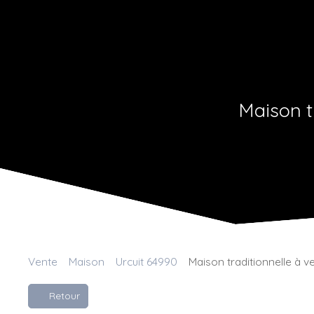
Maison t
Vente
Maison
Urcuit 64990
Maison traditionnelle à v
Retour