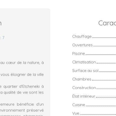
n
Carac
Chauffage
:
7
Ouvertures
Piscine
Climatisation
au cœur de la nature, à
Surface au sol
vous éloigner de la ville
Chambres
 quartier d'Etcheneki à
Construction
a qualité de vie sont les
État intérieur
demeure bénéficie d'un
Cuisine
 environnement préservé
Vue
 commerces, pharmacie,