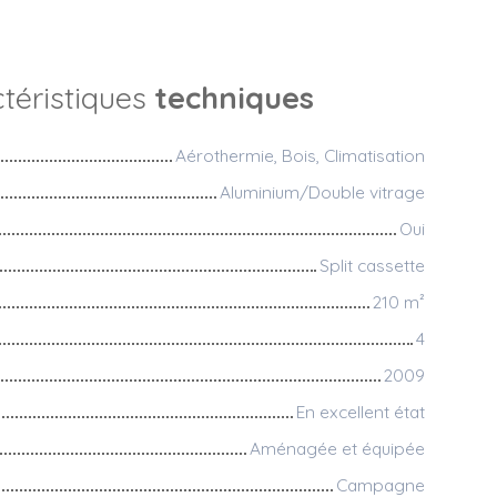
téristiques
techniques
Aérothermie, Bois, Climatisation
Aluminium/Double vitrage
Oui
Split cassette
210
m²
4
2009
En excellent état
Aménagée et équipée
Campagne