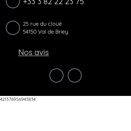
+33 3 82 22 23 75
25 rue du cloué
54150 Val de Briey
Nos avis
421376956943834