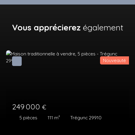
Vous apprécierez
également
Nouveauté
249 000
€
5
pièces
111
m²
Trégunc 29910