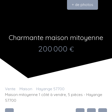
+ de photos
Charmante maison mitoyenne
200 000
€
Vente
Maison
Hayange 57700
Maison mitoyenne 1 côté à vendre, 5 pièces - Hayange
57700