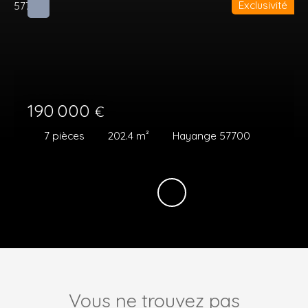
Exclusivité
190 000
€
7
pièces
202.4
m²
Hayange 57700
Vous ne trouvez pas