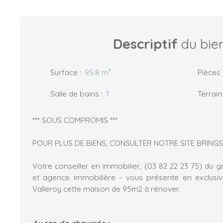
Descriptif
du bie
Surface
:
95.8
m²
Pièces
Salle de bains
:
1
Terrain
*** SOUS COMPROMIS ***
POUR PLUS DE BIENS, CONSULTER NOTRE SITE BRINGS 
Votre conseiller en immobilier, (03 82 22 23 75) du 
et agence immobilière - vous présente en exclusi
Valleroy cette maison de 95m2 à rénover.
Au rez-de-chaussée :