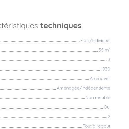
téristiques
techniques
Fioul/Individuel
35
m²
3
1930
A rénover
Aménagée/Indépendante
Non meublé
Oui
2
Tout à l'égout