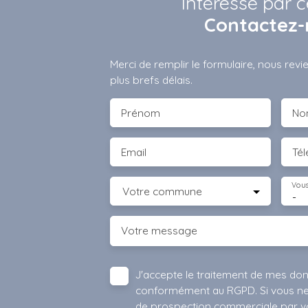
Intéressé par c
Contactez-
Merci de remplir le formulaire, nous rev
plus brefs délais.
Prénom
No
Email
Té
Vous
Votre commune
-
Votre message
J'accepte le traitement de mes do
conformément au RGPD. Si vous ne s
de prospection commerciale par vo