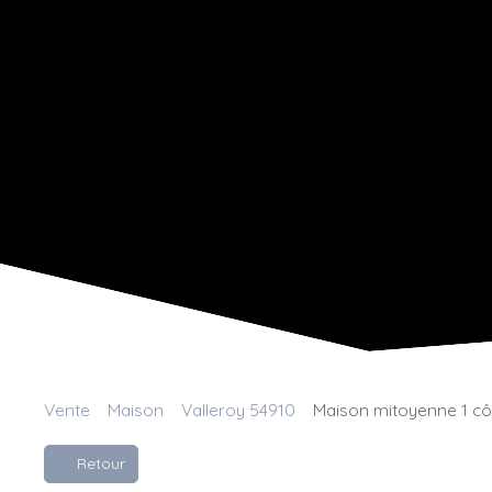
Vente
Maison
Valleroy 54910
Maison mitoyenne 1 côt
Retour