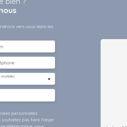
e bien ?
nous
iendrons vers vous dans les
m
léphone
 souhaitez
nnées personnelles
ouhaitez pas faire l'objet
ie téléphonique, vous