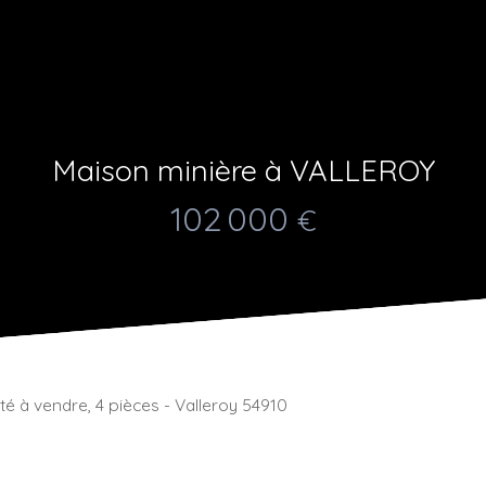
Maison minière à VALLEROY
102 000
€
é à vendre, 4 pièces - Valleroy 54910