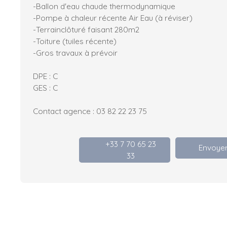
-Ballon d'eau chaude thermodynamique
-Pompe à chaleur récente Air Eau (à réviser)
-Terrainclôturé faisant 280m2
-Toiture (tuiles récente)
-Gros travaux à prévoir
DPE : C
GES : C
Contact agence : 03 82 22 23 75
+33 7 70 65 23
Envoyer
33