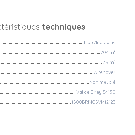
téristiques
techniques
Fioul/Individuel
204
m²
39
m²
A rénover
Non meublé
Val de Briey 54150
1800BRINGSVM12123