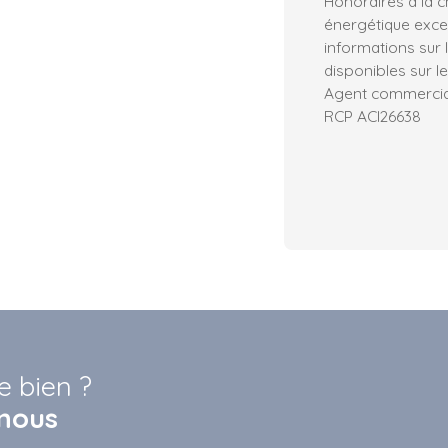
Honoraires à la
énergétique exces
informations sur 
disponibles sur le
Agent commercial 
RCP ACI26638
e bien ?
nous