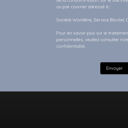
ou par courrier adressé à :
Société Worldline, Service Bloctel, 
Pour en savoir plus sur le traitem
personnelles, veuillez consulter no
confidentialité
.
Envoyer