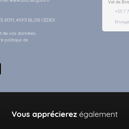
Val de Bri
+33 7 
CS 61311, 41013 BLOIS CEDEX.
Envoye
ent de vos données
tre
politique de
Vous apprécierez
également