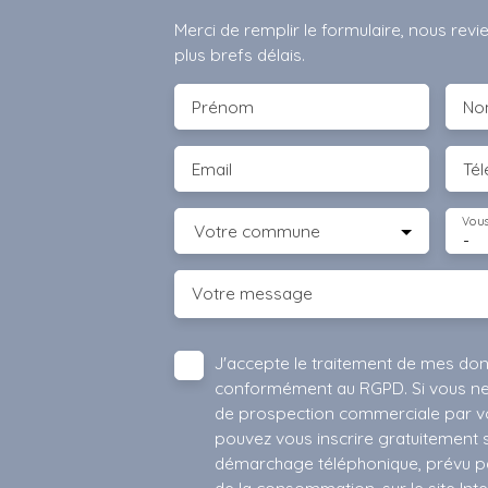
Merci de remplir le formulaire, nous rev
plus brefs délais.
Prénom
No
Email
Té
Vous
Votre commune
-
Votre message
J'accepte le traitement de mes do
conformément au RGPD. Si vous ne s
de prospection commerciale par vo
pouvez vous inscrire gratuitement su
démarchage téléphonique, prévu par
de la consommation, sur le site Int