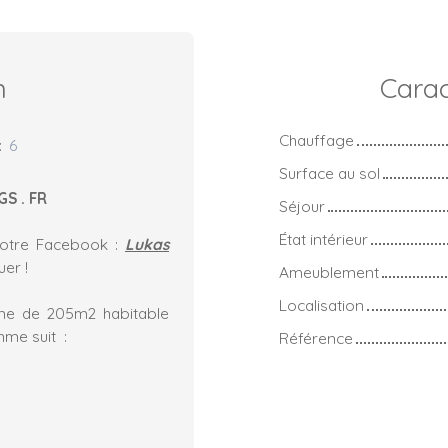
n
Carac
Chauffage
:
6
Surface au sol
GS . FR
Séjour
État intérieur
notre Facebook :
Lukas
er !
Ameublement
Localisation
me de 205m2 habitable
me suit :
Référence