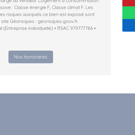
 charge du vendeur. Logement à consommation
sive : Classe énergie F, Classe climat F. Les
les risques auxquels ce bien est exposé sont
 site Géorisques : georisques.gouv.fr.
(Entreprise individuelle) • RSAC 979777786 •
Nos honoraires