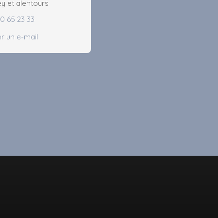
ey et alentours
70 65 23 33
r un e-mail