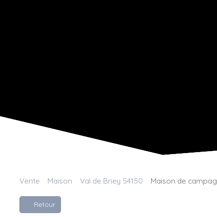
Vente
Maison
Val de Briey 54150
Maison de campagne
Retour