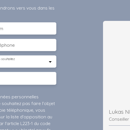
iendrons vers vous dans les
m
léphone
 souhaitez
nnées personnelles
ouhaitez pas faire l'objet
ie téléphonique, vous
Lukas 
r la liste d'opposition au
Conseiller
 l'article L223-1 du code
ernet www.bloctel.gouv.fr