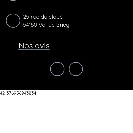
25 rue du cloué
54150 Val de Briey
Nos avis
421376956943834