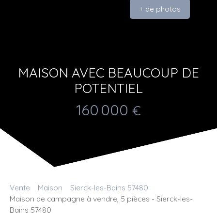
+ de photos
MAISON AVEC BEAUCOUP DE
POTENTIEL
160 000
€
Vente
Maison
Sierck-les-Bains 57480
Maison de campagne à vendre, 5 pièces - Sierck-les-
Bains 57480