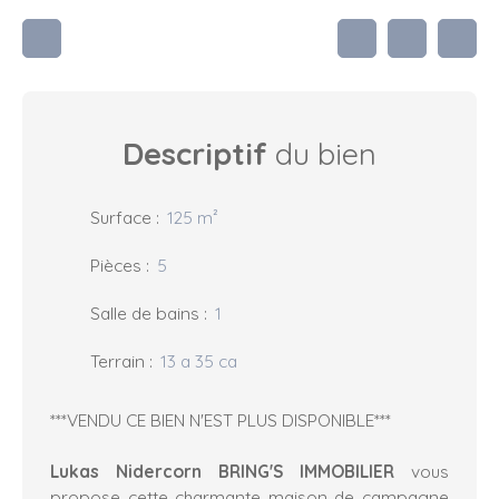
Descriptif
du bien
Surface
:
125
m²
Pièces
:
5
Salle de bains
:
1
Terrain
:
13 a 35 ca
***VENDU CE BIEN N'EST PLUS DISPONIBLE***
Lukas Nidercorn BRING'S IMMOBILIER
vous
propose cette charmante maison de campagne