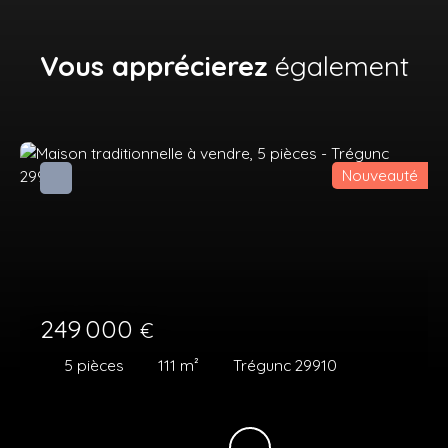
Vous apprécierez
également
Nouveauté
249 000
€
5
pièces
111
m²
Trégunc 29910