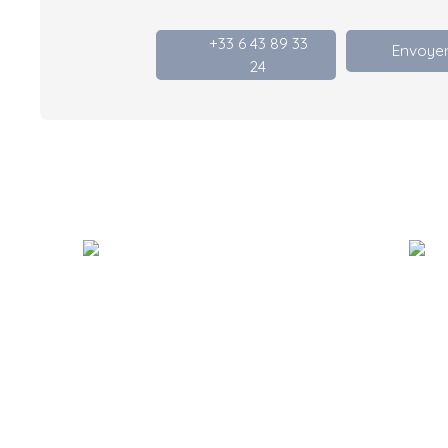
+33 6 43 89 33
Envoyer
24