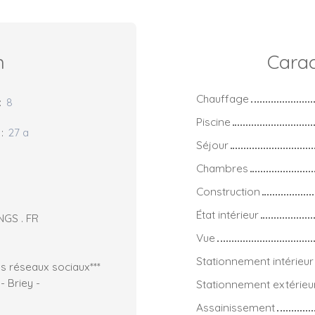
n
Carac
Chauffage
:
8
Piscine
:
27 a
Séjour
Chambres
Construction
État intérieur
NGS . FR
Vue
Stationnement intérieur
s réseaux sociaux***
 Briey -
Stationnement extérieu
Assainissement