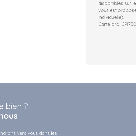
disponibles sur l
vous est proposé
individuelle).
Carte pro. CPI7
e bien ?
nous
iendrons vers vous dans les