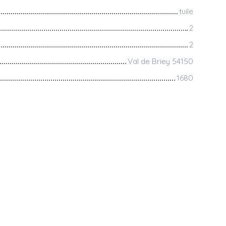
tuile
2
2
Val de Briey 54150
1680