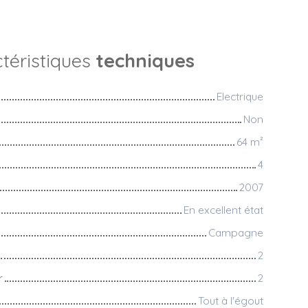
téristiques
techniques
Electrique
Non
64
m²
4
2007
En excellent état
Campagne
2
r
2
Tout à l'égout