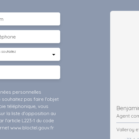
m
léphone
 souhaitez
nnées personnelles
ouhaitez pas faire l'objet
ie téléphonique, vous
Benjam
r la liste d'opposition au
Agent co
 l'article L223-1 du code
ernet www.bloctel.gouv.fr
Valleroy e