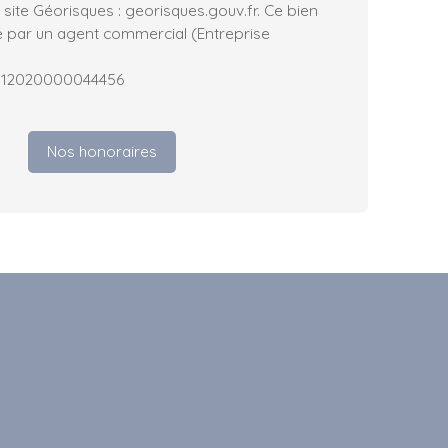
e site Géorisques : georisques.gouv.fr. Ce bien
 par un agent commercial (Entreprise
5012020000044456
Nos honoraires