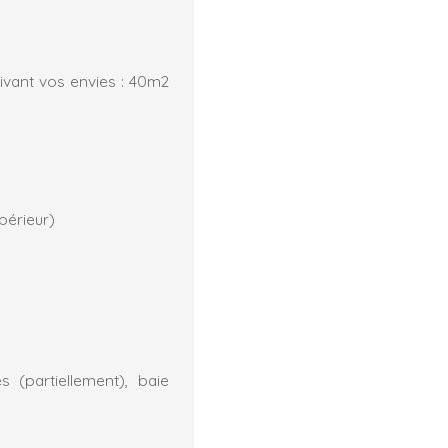
uivant vos envies : 40m2
périeur)
s (partiellement), baie