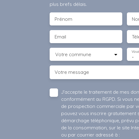
plus brefs délais.
Prénom
No
Email
Té
Vous
Votre commune
-
Votre message
J'accepte le traitement de mes do
conformément au RGPD. Si vous ne s
de prospection commerciale par vo
pouvez vous inscrire gratuitement su
démarchage téléphonique, prévu par
de la consommation, sur le site Int
ou par courrier adressé à :