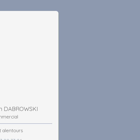
in DABROWSKI
mmercial
t alentours