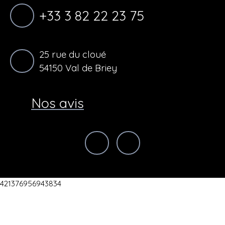
+33 3 82 22 23 75
25 rue du cloué
54150 Val de Briey
Nos avis
421376956943834