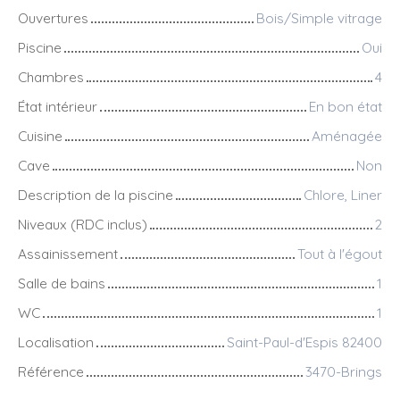
Ouvertures
Bois/Simple vitrage
Piscine
Oui
Chambres
4
État intérieur
En bon état
Cuisine
Aménagée
Cave
Non
Description de la piscine
Chlore, Liner
Niveaux (RDC inclus)
2
Assainissement
Tout à l'égout
Salle de bains
1
WC
1
Localisation
Saint-Paul-d'Espis 82400
Référence
3470-Brings