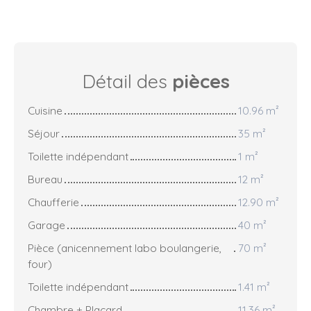
Détail des
pièces
Cuisine
10.96 m²
Séjour
35 m²
Toilette indépendant
1 m²
Bureau
12 m²
Chaufferie
12.90 m²
Garage
40 m²
Pièce (anicennement labo boulangerie,
70 m²
four)
Toilette indépendant
1.41 m²
Chambre + Placard
11.36 m²