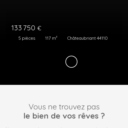
133 750
€
5
pièces
117
m²
Châteaubriant 44110
Vous ne trouvez pas
le bien de vos rêves ?