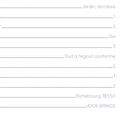
Jardin, terrasse
1
r
2
Oui
3
Tout à l'égout conforme
2
1
2
Richebourg 78550
4209-BRINGS