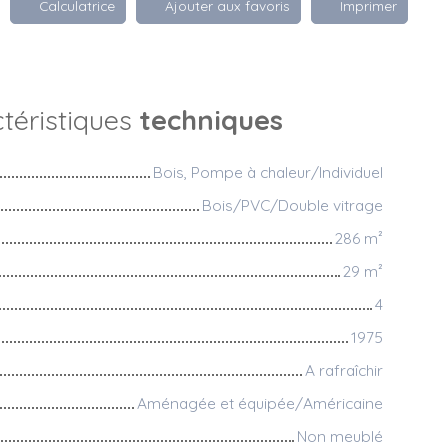
Calculatrice
Ajouter aux favoris
Imprimer
téristiques
techniques
Bois, Pompe à chaleur/Individuel
Bois/PVC/Double vitrage
286
m²
29
m²
4
1975
A rafraîchir
Aménagée et équipée/Américaine
Non meublé