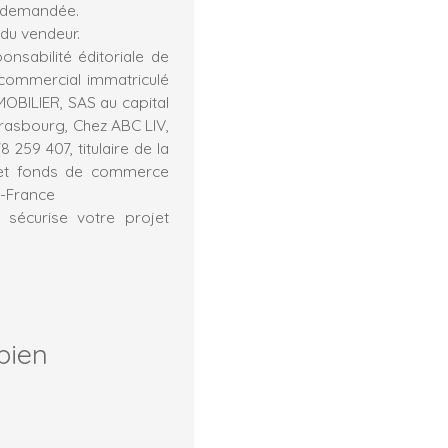
ra demandée.
 du vendeur.
nsabilité éditoriale de
 commercial immatriculé
OBILIER, SAS au capital
trasbourg, Chez ABC LIV,
 259 407, titulaire de la
s et fonds de commerce
e-France
 sécurise votre projet
bien