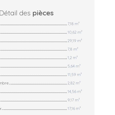
Détail des
pièces
7,18 m²
10,62 m²
29,19 m²
7,8 m²
1,2 m²
5,64 m²
11,59 m²
ambre
2,82 m²
14,56 m²
9,17 m²
x
17,16 m²