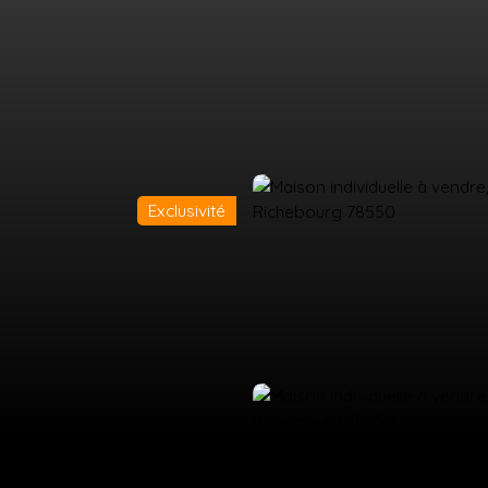
Exclusivité
UEIL
ACHETER
LOUER
ESTIMATION
VENDRE
ÉQUIPE
CO