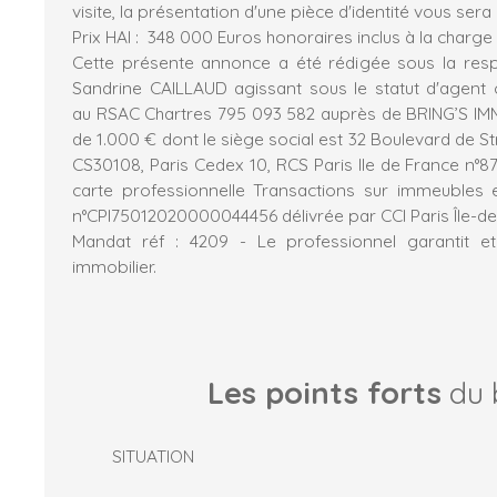
visite, la présentation d'une pièce d'identité vous se
Prix HAI : 348 000 Euros honoraires inclus à la charge
Cette présente annonce a été rédigée sous la respo
Sandrine CAILLAUD agissant sous le statut d'agent
au RSAC Chartres 795 093 582 auprès de BRING’S IMM
de 1.000 € dont le siège social est 32 Boulevard de S
CS30108, Paris Cedex 10, RCS Paris Ile de France n°878
carte professionnelle Transactions sur immeuble
n°CPI75012020000044456 délivrée par CCI Paris Île-d
Mandat réf : 4209 - Le professionnel garantit et
immobilier.
Les points forts
du 
SITUATION