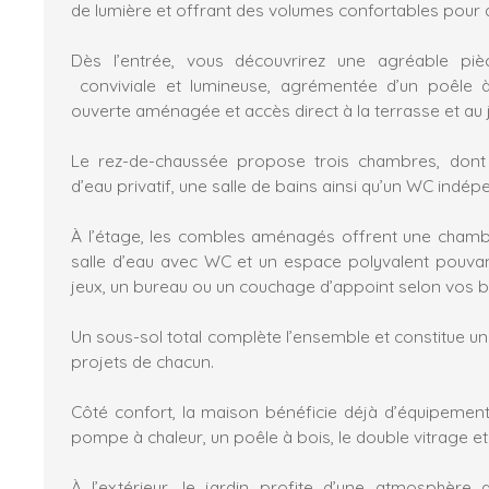
de lumière et offrant des volumes confortables pour acc
Dès l’entrée, vous découvrirez une agréable piè
conviviale et lumineuse, agrémentée d’un poêle à
ouverte aménagée et accès direct à la terrasse et au j
Le rez-de-chaussée propose trois chambres, don
d’eau privatif, une salle de bains ainsi qu’un WC indép
À l’étage, les combles aménagés offrent une chamb
salle d’eau avec WC et un espace polyvalent pouvant 
jeux, un bureau ou un couchage d’appoint selon vos b
Un sous-sol total complète l’ensemble et constitue un 
projets de chacun.
Côté confort, la maison bénéficie déjà d’équipement
pompe à chaleur, un poêle à bois, le double vitrage et
À l’extérieur, le jardin profite d’une atmosphère