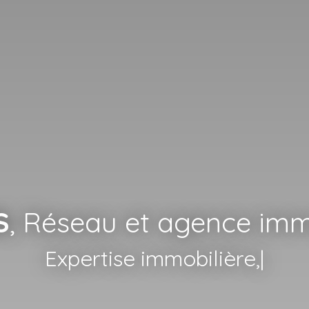
S
, Réseau et agence imm
Mise en lo
|