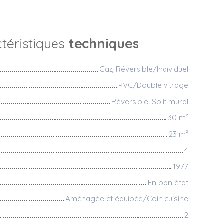
téristiques
techniques
Gaz, Réversible/Individuel
PVC/Double vitrage
Réversible, Split mural
30
m²
23
m²
4
1977
En bon état
Aménagée et équipée/Coin cuisine
2