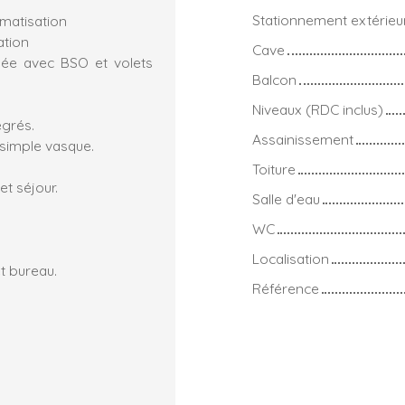
Stationnement extérieu
imatisation
ation
Cave
sée avec BSO et volets
Balcon
Niveaux (RDC inclus)
égrés.
Assainissement
 simple vasque.
Toiture
t séjour.
Salle d'eau
WC
Localisation
t bureau.
Référence