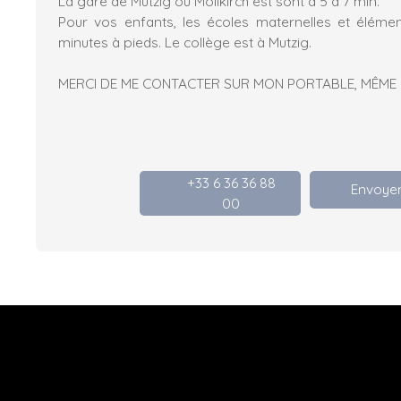
La gare de Mutzig ou Mollkirch est sont à 5 à 7 min.
Pour vos enfants, les écoles maternelles et éléme
minutes à pieds. Le collège est à Mutzig.
MERCI DE ME CONTACTER SUR MON PORTABLE, MÊME 
+33 6 36 36 88
Envoyer
00