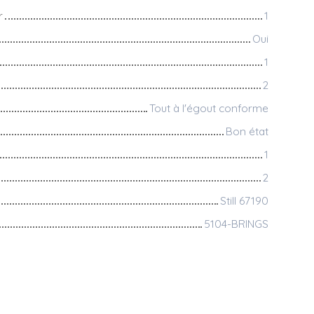
r
1
Oui
1
2
Tout à l'égout conforme
Bon état
1
2
Still 67190
5104-BRINGS