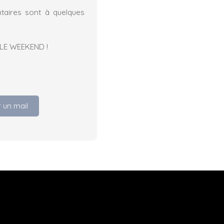
ntaires sont à quelques
LE WEEKEND !
 un mail