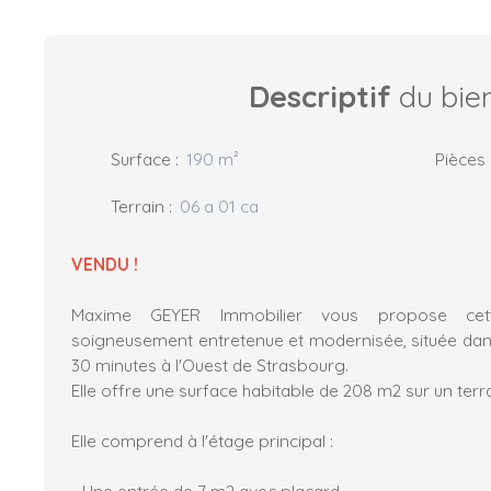
Descriptif
du bie
Surface
:
190
m²
Pièces
Terrain
:
06 a 01 ca
VENDU !
Maxime GEYER Immobilier vous propose cet
soigneusement entretenue et modernisée, située dans
30 minutes à l'Ouest de Strasbourg.
Elle offre une surface habitable de 208 m2 sur un terra
Elle comprend à l'étage principal :
- Une entrée de 7 m2 avec placard