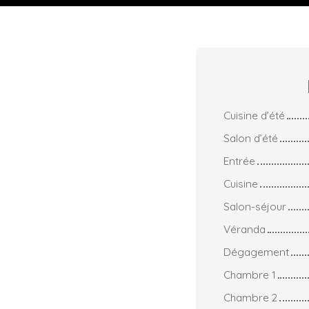
Cuisine d’été
Salon d’été
Entrée
Cuisine
Salon-séjour
Véranda
Dégagement
Chambre 1
Chambre 2