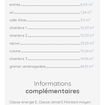
entrée
8,05 m²
wc
1,24 m²
salle d'eau
3,5 m²
chambre 1
10,53 m²
chambre 2
15,03 m²
séjour
25,63 m²
cuisine
10,24 m²
chambre 3
14,56 m²
grenier aménageable
64,31 m²
Informations
complémentaires
Classe énergie E, Classe climat E Montant moyen