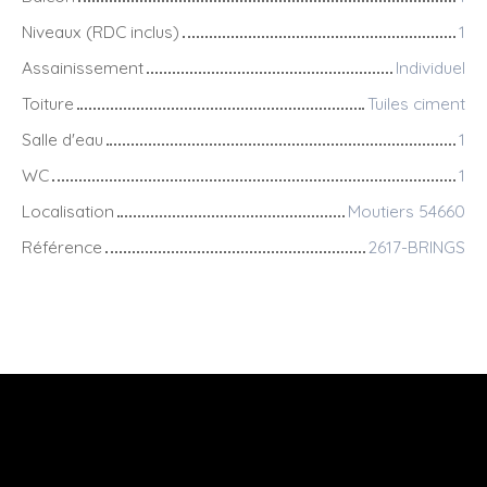
Niveaux (RDC inclus)
1
Assainissement
Individuel
Toiture
Tuiles ciment
Salle d'eau
1
WC
1
Localisation
Moutiers 54660
Référence
2617-BRINGS