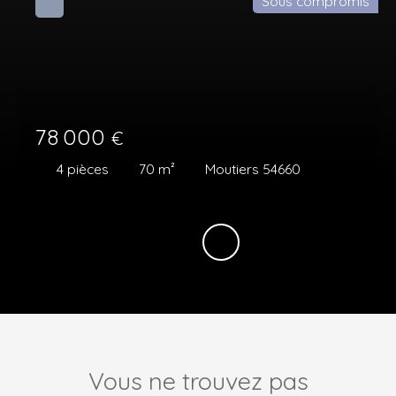
Sous compromis
78 000
€
4
pièces
70
m²
Moutiers 54660
Vous ne trouvez pas