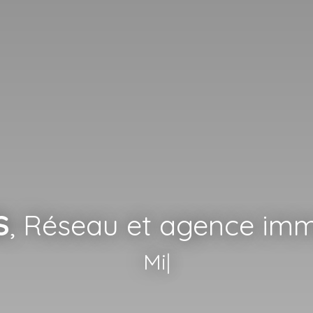
S
, Réseau et agence imm
Mise en lo
|