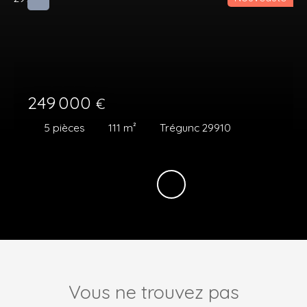
249 000
€
5
pièces
111
m²
Trégunc 29910
Vous ne trouvez pas