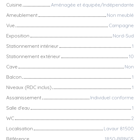
Cuisine
Aménagée et équipée/Indépendante
Ameublement
Non meublé
Vue
Campagne
Exposition
Nord-Sud
Stationnement intérieur
1
Stationnement extérieur
10
Cave
Non
Balcon
1
Niveaux (RDC inclus)
1
Assainissement
Individuel conforme
Salle d'eau
1
WC
2
Localisation
Lavaur 81500
Référence
1850-BRINGS