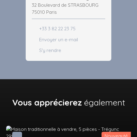
32 Boulevard de STRASBOURG
75010 Paris
+33 3 82 22 23 75
Envoyer un e-mail
S'y rendre
Vous apprécierez
également
Nouveauté