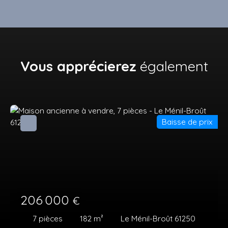
Vous apprécierez
également
Baisse de prix
206 000
€
7
pièces
182
m²
Le Ménil-Broût 61250