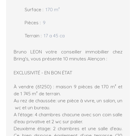
Surface
:
170
m²
Pièces
:
9
Terrain
:
17 a 45 ca
Bruno LEON votre conseiller immobillier chez
Bring's, vous présente 10 minutes Alençon :
EXCLUSIVITÉ - EN BON ÉTAT
À vendre (61250) : maison 9 pièces de 170 m² et
de 1 745 m² de terrain.
Au rez de chaussée: une pièce à vivre, un salon, un
wc et un bureau.
A l'étage: 4 chambres chacune avec son coin salle
d'eau privative et 2 wc sur palier.
Deuxième étage: 2 chambres et une salle d'eau.
Ce bien dispose également d'une terrasse (20