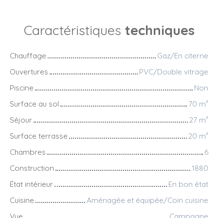
Caractéristiques
techniques
Chauffage
Gaz/En citerne
Ouvertures
PVC/Double vitrage
Piscine
Non
Surface au sol
70
m²
Séjour
27
m²
Surface terrasse
20
m²
Chambres
6
Construction
1880
État intérieur
En bon état
Cuisine
Aménagée et équipée/Coin cuisine
Vue
Campagne