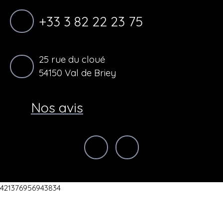
+33 3 82 22 23 75
25 rue du cloué
54150 Val de Briey
Nos avis
421376956943834