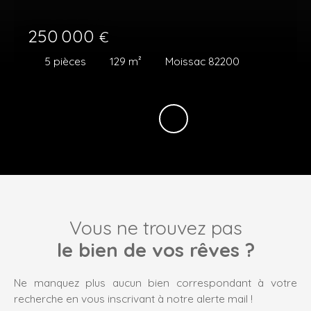
250 000
€
5
pièces
129
m²
Moissac 82200
Vous ne trouvez pas
le bien de vos rêves ?
Ne manquez plus aucun bien correspondant à votre
recherche en vous inscrivant à notre alerte mail !