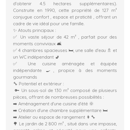
d'obtenir 4.5 hectares supplémentaires).
Construite en 1990, cette propriété de 127 m²
conjugue confort , espace et praticité , offrant un
cadre de vie idéal pour une famille.
✨ Atouts principaux :
✅ Un vaste séjour de 42 m² , parfait pour des
moments conviviaux 🛋️
✅ 4 chambres spacieuses 🛏️, une salle d'eau 🚿 et
un WC indépendant 🚽
✅ Une cuisine aménagée et équipée
indépendante 🍳, propice à des moments
gourmands
🔧 Potentiel et extérieur :
🔑 Un sous-sol de 130 m² composé de plusieurs
pièces, offrant de nombreuses possibilités :
➡️ Aménagement d'une cuisine d'été 🌞
➡️ Création d'une chambre supplémentaire 🛏️
➡️ Atelier ou espace de rangement 👩‍🔧
🌳 Le jardin de 2 800 m² , situé dans une impasse,