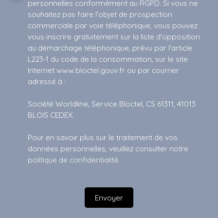
personnelles conformément au RGPD. Si vous ne
souhaitez pas faire l'objet de prospection
commerciale par voie téléphonique, vous pouvez
vous inscrire gratuitement sur la liste d'opposition
au démarchage téléphonique, prévu par l'article
L223-1 du code de la consommation, sur le site
Internet www.bloctel.gouv.fr ou par courrier
adressé à :
Société Worldline, Service Bloctel, CS 61311, 41013
BLOIS CEDEX.
Pour en savoir plus sur le traitement de vos
données personnelles, veuillez consulter notre
politique de confidentialité
.
Envoyer