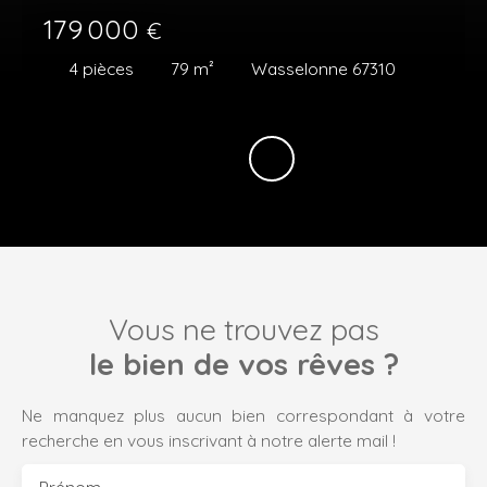
179 000
€
4
pièces
79
m²
Wasselonne 67310
Vous ne trouvez pas
le bien de vos rêves ?
Ne manquez plus aucun bien correspondant à votre
recherche en vous inscrivant à notre alerte mail !