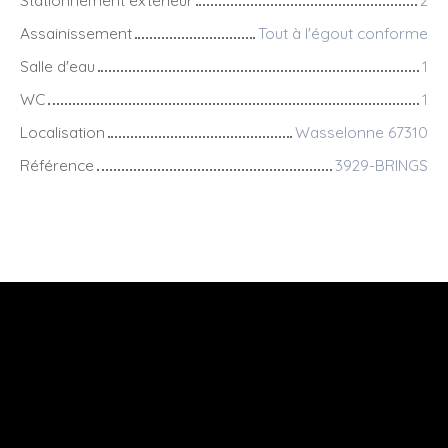
Assainissement
Tout à l'égout conforme
Salle d'eau
1
WC
1
Localisation
Wasselonne 67310
Référence
3929-BRINGS