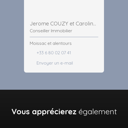
Jerome COUZY et Caroline MARCHIOL
Conseiller Immobilier
Moissac et alentours
+33 6 80 02 07 41
Envoyer un e-mail
Vous apprécierez
également