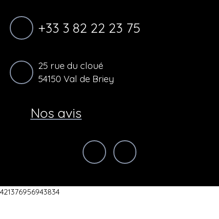
+33 3 82 22 23 75
25 rue du cloué
54150 Val de Briey
Nos avis
421376956943834