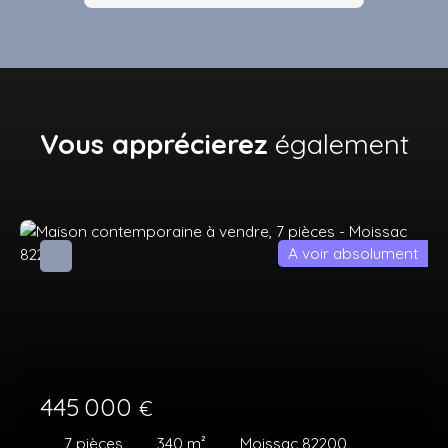
Vous apprécierez
également
A voir absolument
445 000
€
7
pièces
340
m²
Moissac 82200