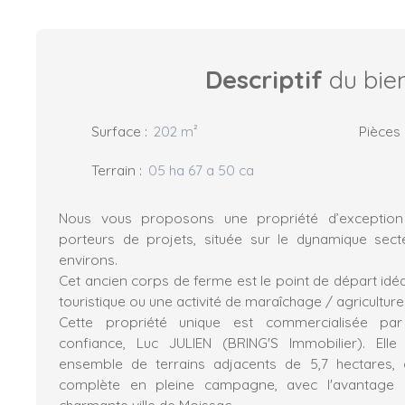
Descriptif
du bie
Surface
:
202
m²
Pièces
Terrain
:
05 ha 67 a 50 ca
Nous vous proposons une propriété d’exception 
porteurs de projets, située sur le dynamique sec
environs.
Cet ancien corps de ferme est le point de départ idéa
touristique ou une activité de maraîchage / agriculture
Cette propriété unique est commercialisée par
confiance, Luc JULIEN (BRING'S Immobilier). Ell
ensemble de terrains adjacents de 5,7 hectares,
complète en pleine campagne, avec l'avantage 
charmante ville de Moissac.