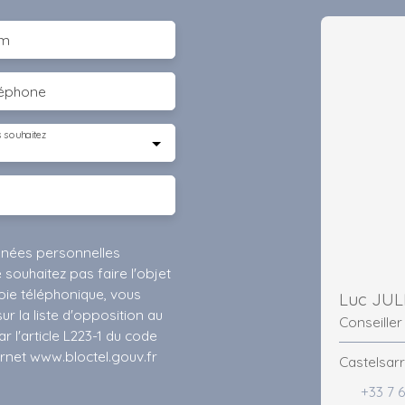
m
léphone
 souhaitez
nnées personnelles
ouhaitez pas faire l'objet
ie téléphonique, vous
Luc JUL
r la liste d'opposition au
Conseiller
 l'article L223-1 du code
ernet www.bloctel.gouv.fr
Castelsarr
+33 7 6