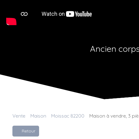
Ancien corps
Vente
Maison
Moissac 82200
Maison à vendre, 3 pi
Retour