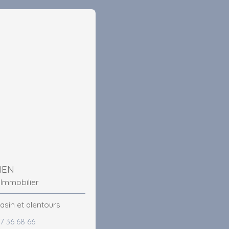
IEN
 Immobilier
asin et alentours
7 36 68 66