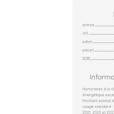
entree
ch1
salon
piece1
SDB
Inform
Honoraires à la
énergétique exces
Montant estimé d
usage standard :
2021, 2022 et 20