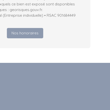
uxquels ce bien est exposé sont disponibles
ques : georisques.gouv.fr.
 (Entreprise individuelle) • RSAC 901684449
Nos honoraires