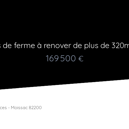
 de ferme à renover de plus de 320m
169 500
€
èces - Moissac 82200