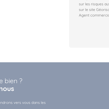
sur les risques a
sur le site Géoris
Agent commercial
e bien ?
nous
iendrons vers vous dans les