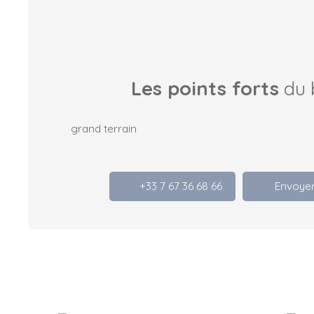
Les points forts
du 
grand terrain
+33 7 67 36 68 66
Envoyer