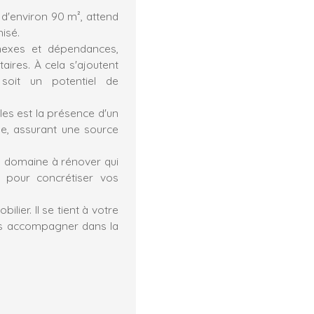
e d'environ 90 m², attend
isé.
nexes et dépendances,
ires. À cela s'ajoutent
oit un potentiel de
es est la présence d'un
se, assurant une source
n domaine à rénover qui
 pour concrétiser vos
lier. Il se tient à votre
vous accompagner dans la