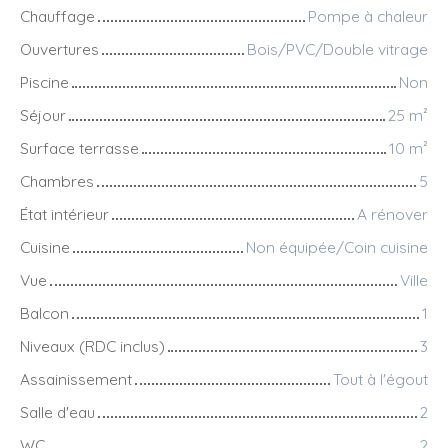
Chauffage
Pompe à chaleur
Ouvertures
Bois/PVC/Double vitrage
Piscine
Non
Séjour
25
m²
Surface terrasse
10
m²
Chambres
5
État intérieur
A rénover
Cuisine
Non équipée/Coin cuisine
Vue
Ville
Balcon
1
Niveaux (RDC inclus)
3
Assainissement
Tout à l'égout
Salle d'eau
2
WC
2