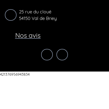
25 rue du cloué
54150 Val de Briey
Nos avis
421376956943834