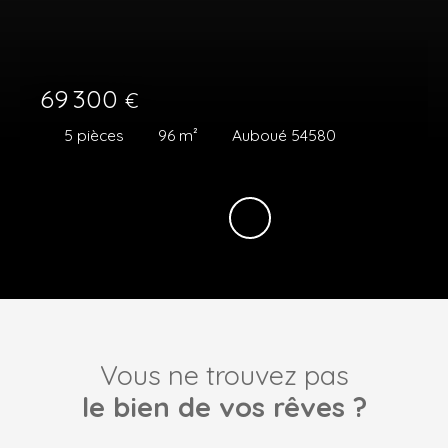
69 300
€
5
pièces
96
m²
Auboué 54580
Vous ne trouvez pas
le bien de vos rêves ?