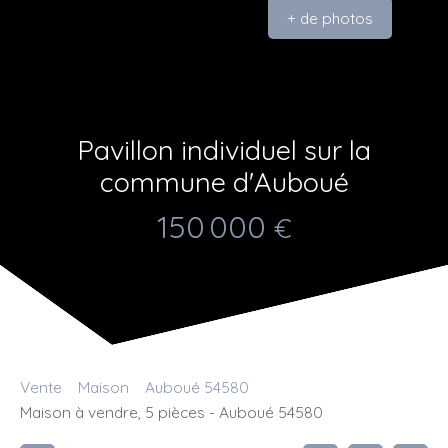
+ de photos
Pavillon individuel sur la
commune d'Auboué
150 000
€
Vente
Maison
Auboué 54580
Maison à vendre, 5 pièces - Auboué 54580