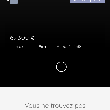
69 300
€
5
pièces
96
m²
Auboué 54580
Vous ne trouvez pas