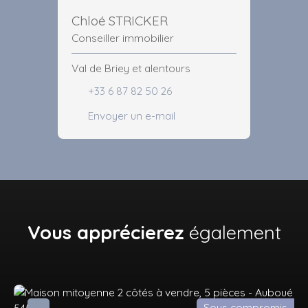
Chloé STRICKER
Conseiller immobilier
Val de Briey et alentours
+33 6 87 82 50 26
Envoyer un e-mail
Vous apprécierez
également
Sous compromis