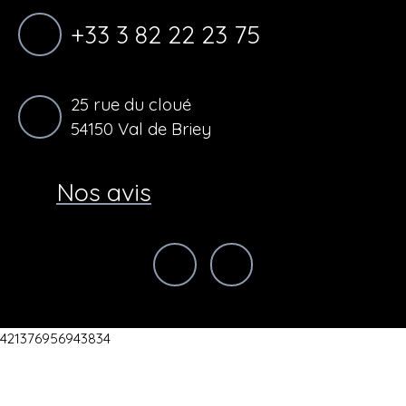
+33 3 82 22 23 75
25 rue du cloué
54150 Val de Briey
Nos avis
421376956943834