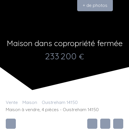
+ de photos
Maison dans copropriété fermée
233 200
€
Vente
Maison
Ouistreham 14150
Maison à vendre, 4 pièces - Ouistreham 14150