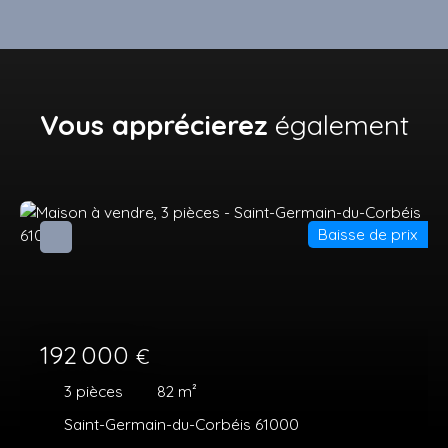
Vous apprécierez
également
Baisse de prix
192 000
€
3
pièces
82
m²
Saint-Germain-du-Corbéis 61000