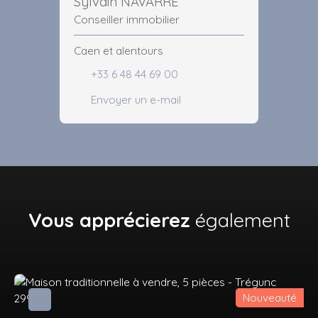
Sylvain NAVARRE
Conseiller immobilier
Caen et alentours
+33 6 48 44 69 00
Envoyer un e-mail
Vous apprécierez
également
Nouveauté