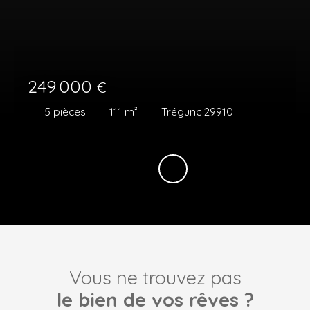
249 000
€
5
pièces
111
m²
Trégunc 29910
Vous ne trouvez pas
le bien de vos rêves ?