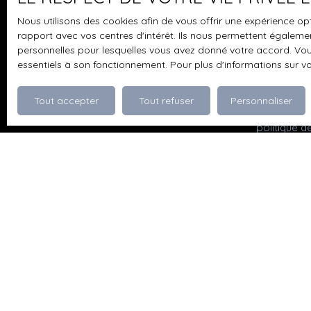
STRICKER Chloé au 06 87 82 50 26
pouvez vou
Nous utilisons des cookies afin de vous offrir une expérience 
prévu par l
rapport avec vos centres d'intérêt. Ils nous permettent également
www.bloctel
personnelles pour lesquelles vous avez donné votre accord. Vous
essentiels à son fonctionnement. Pour plus d'informations sur v
Société Wor
Tout accepter
Tout refuser
Personnaliser
Pour en sav
politique d
Je recherche un bien
Vente appartement Dévoluy (05250)