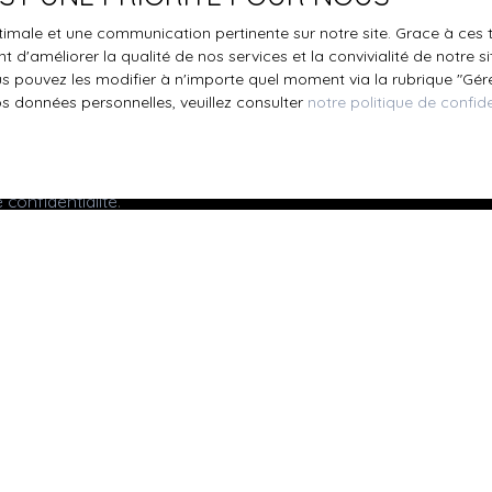
s inscrire gratuitement sur la liste d'opposition au démarchage
optimale et une communication pertinente sur notre site. Grace à c
'article L223-1 du code de la consommation, sur le site Internet
 d'améliorer la qualité de nos services et la convivialité de notre s
.gouv.fr ou par courrier adressé à :
 pouvez les modifier à n'importe quel moment via la rubrique ″Gérer
os données personnelles, veuillez consulter
notre politique de confide
ldline, Service Bloctel, CS 61311, 41013 BLOIS CEDEX.
oir plus sur le traitement de vos données personnelles, veuille
e confidentialité
.
Recevoir des annonces
Je suis propriétaire
Mettre en location