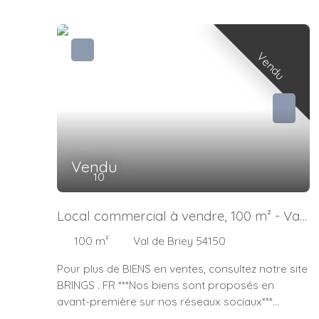
Vendu
Vendu
10
Local commercial à vendre, 100 m² - Val
de Briey 54150
100
m²
Val de Briey 54150
Pour plus de BIENS en ventes, consultez notre site
BRINGS . FR ***Nos biens sont proposés en
avant-première sur nos réseaux sociaux***
Facebook et Instagram : BRING'S agence