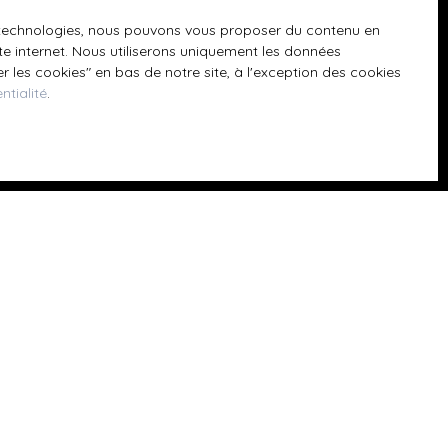
 téléphonique,
es technologies, nous pouvons vous proposer du contenu en
ite internet. Nous utiliserons uniquement les données
 les cookies″ en bas de notre site, à l'exception des cookies
ntialité
.
z consulter notre
Informations
Nos honoraires