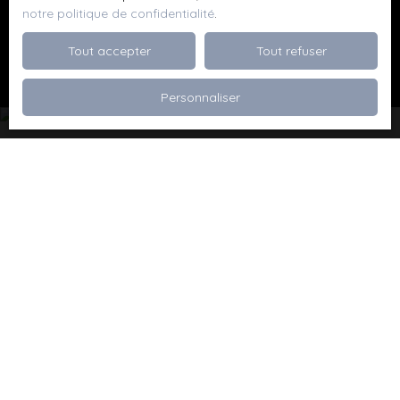
notre politique de confidentialité
.
Recevoir des annonces
Tout accepter
Tout refuser
Personnaliser
Je recherche un bien
Vente appartement Dévoluy (05250)
Vente maison Val de Briey (54150)
Vente maison Valleroy (54910)
Vente terrain Valence (26000)
Vente terrain Viriville (38980)
Vente appartement Thionville (57100)