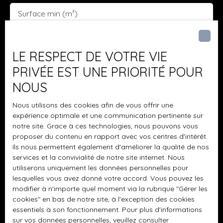
Surface min (m²)
J'accepte le traitement de mes données
personnelles conformément au RGPD. Si vous ne
LE RESPECT DE VOTRE VIE
souhaitez pas faire l'objet de prospection
PRIVÉE EST UNE PRIORITÉ POUR
commerciale par voie téléphonique, vous pouvez
NOUS
vous inscrire gratuitement sur la liste d'opposition
au démarchage téléphonique, prévu par l'article
Nous utilisons des cookies afin de vous offrir une
L223-1 du code de la consommation, sur le site
expérience optimale et une communication pertinente sur
Internet www.bloctel.gouv.fr ou par courrier
notre site. Grace à ces technologies, nous pouvons vous
adressé à :
proposer du contenu en rapport avec vos centres d'intérêt.
Ils nous permettent également d'améliorer la qualité de nos
Société Worldline, Service Bloctel, CS 61311, 41013
services et la convivialité de notre site internet. Nous
BLOIS CEDEX.
utiliserons uniquement les données personnelles pour
lesquelles vous avez donné votre accord. Vous pouvez les
Pour en savoir plus sur le traitement de vos
modifier à n'importe quel moment via la rubrique ″Gérer les
cookies″ en bas de notre site, à l'exception des cookies
données personnelles, veuillez consulter notre
essentiels à son fonctionnement. Pour plus d'informations
politique de confidentialité
.
sur vos données personnelles, veuillez consulter