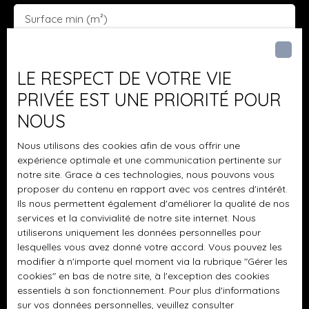
Surface min (m²)
J'accepte le traitement de mes données
personnelles conformément au RGPD. Si vous ne
LE RESPECT DE VOTRE VIE
souhaitez pas faire l'objet de prospection
PRIVÉE EST UNE PRIORITÉ POUR
commerciale par voie téléphonique, vous pouvez
NOUS
vous inscrire gratuitement sur la liste d'opposition
au démarchage téléphonique, prévu par l'article
Nous utilisons des cookies afin de vous offrir une
L223-1 du code de la consommation, sur le site
expérience optimale et une communication pertinente sur
Internet www.bloctel.gouv.fr ou par courrier
notre site. Grace à ces technologies, nous pouvons vous
adressé à :
proposer du contenu en rapport avec vos centres d'intérêt.
Ils nous permettent également d'améliorer la qualité de nos
Société Worldline, Service Bloctel, CS 61311, 41013
services et la convivialité de notre site internet. Nous
BLOIS CEDEX.
utiliserons uniquement les données personnelles pour
lesquelles vous avez donné votre accord. Vous pouvez les
Pour en savoir plus sur le traitement de vos
modifier à n'importe quel moment via la rubrique ″Gérer les
cookies″ en bas de notre site, à l'exception des cookies
données personnelles, veuillez consulter notre
essentiels à son fonctionnement. Pour plus d'informations
politique de confidentialité
.
sur vos données personnelles, veuillez consulter