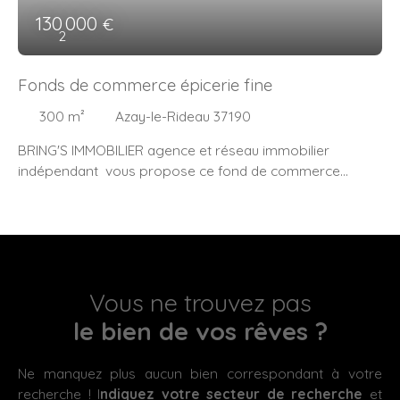
130 000
€
2
Fonds de commerce épicerie fine
300
m²
Azay-le-Rideau 37190
BRING'S IMMOBILIER agence et réseau immobilier
indépendant vous propose ce fond de commerce
idéalement placé . Exploitée depuis de nombreuses
années, cette affaire bénéficie d'une clientèle d'habitués
mais aussi de passage avec les nombreux touristes.
Avec son espace commercial optimisé et ses différentes
zones de stockage, ce bien est idéal pour un couple.
loyer 804 euros mensuel
Vous ne trouvez pas
le bien de vos rêves ?
Ne manquez plus aucun bien correspondant à votre
recherche ! I
ndiquez votre secteur de recherche
et