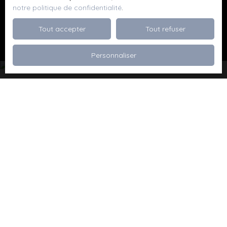
notre politique de confidentialité
.
Recevoir des annonces
Tout accepter
Tout refuser
Personnaliser
Je recherche un bien
Vente appartement Dévoluy (05250)
Vente maison Val de Briey (54150)
Vente maison Valleroy (54910)
Vente terrain Valence (26000)
Vente terrain Viriville (38980)
Vente appartement Thionville (57100)