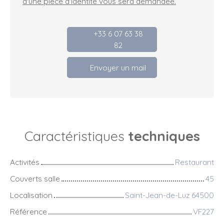
d'une pièce d'identité vous sera demandée.
+33 6 07 63 38
82
Envoyer un mail
Caractéristiques
techniques
Activités
Restaurant
Couverts salle
45
Localisation
Saint-Jean-de-Luz 64500
Référence
VF227