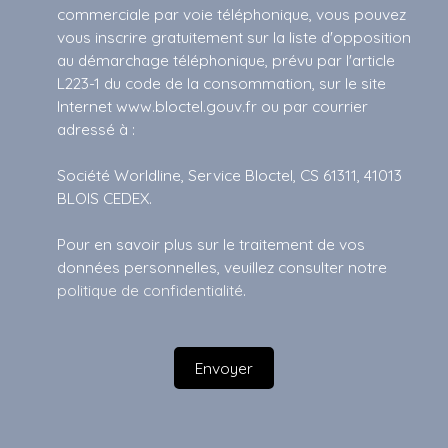
commerciale par voie téléphonique, vous pouvez
vous inscrire gratuitement sur la liste d'opposition
au démarchage téléphonique, prévu par l'article
L223-1 du code de la consommation, sur le site
Internet www.bloctel.gouv.fr ou par courrier
adressé à :
Société Worldline, Service Bloctel, CS 61311, 41013
BLOIS CEDEX.
Pour en savoir plus sur le traitement de vos
données personnelles, veuillez consulter notre
politique de confidentialité
.
Envoyer