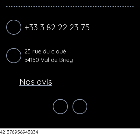
+33 3 82 22 23 75
25 rue du cloué
54150 Val de Briey
Nos avis
421376956943834