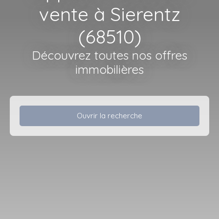
vente à Sierentz
(68510)
Découvrez toutes nos offres
immobilières
Ouvrir la recherche
Type d'offre
Vente
Type de bien
Appartement
Localisation
Sierentz (68510)