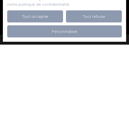
notre politique de confidentialité
.
Recevoir des annonces
Tout accepter
Tout refuser
Personnaliser
Je recherche un bien
Vente appartement Dévoluy (05250)
Vente maison Val de Briey (54150)
Vente maison Valleroy (54910)
Vente terrain Valence (26000)
Vente terrain Viriville (38980)
Vente appartement Thionville (57100)