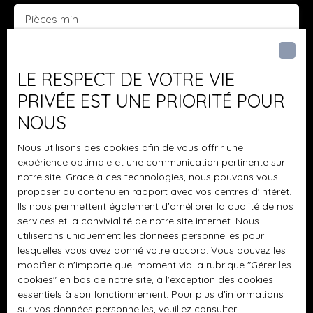
Pièces min
J'accepte le traitement de mes données
personnelles conformément au RGPD. Si vous ne
LE RESPECT DE VOTRE VIE
souhaitez pas faire l'objet de prospection
PRIVÉE EST UNE PRIORITÉ POUR
commerciale par voie téléphonique, vous pouvez
NOUS
vous inscrire gratuitement sur la liste d'opposition
au démarchage téléphonique, prévu par l'article
Nous utilisons des cookies afin de vous offrir une
L223-1 du code de la consommation, sur le site
expérience optimale et une communication pertinente sur
Internet www.bloctel.gouv.fr ou par courrier
notre site. Grace à ces technologies, nous pouvons vous
adressé à :
proposer du contenu en rapport avec vos centres d'intérêt.
Ils nous permettent également d'améliorer la qualité de nos
Société Worldline, Service Bloctel, CS 61311, 41013
services et la convivialité de notre site internet. Nous
BLOIS CEDEX.
utiliserons uniquement les données personnelles pour
lesquelles vous avez donné votre accord. Vous pouvez les
Pour en savoir plus sur le traitement de vos
modifier à n'importe quel moment via la rubrique ″Gérer les
cookies″ en bas de notre site, à l'exception des cookies
données personnelles, veuillez consulter notre
essentiels à son fonctionnement. Pour plus d'informations
politique de confidentialité
.
sur vos données personnelles, veuillez consulter