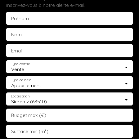
inscrivez-vous à notre alerte e-mail.
contactez-moi sans tarder ! Mes disponibilités : Lundi au
vendredi : 9h30-12h00 / 14h00-18h00
Prénom
Nom
Email
Type d'offre
Vente
Type de bien
Appartement
Localisation
Sierentz (68510)
Budget max (€)
Surface min (m²)