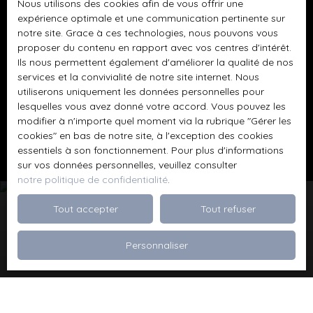
Nous utilisons des cookies afin de vous offrir une
BLOIS CEDEX.
expérience optimale et une communication pertinente sur
notre site. Grace à ces technologies, nous pouvons vous
Pour en savoir plus sur le traitement de vos
proposer du contenu en rapport avec vos centres d'intérêt.
Ils nous permettent également d'améliorer la qualité de nos
données personnelles, veuillez consulter notre
services et la convivialité de notre site internet. Nous
politique de confidentialité
.
utiliserons uniquement les données personnelles pour
lesquelles vous avez donné votre accord. Vous pouvez les
modifier à n'importe quel moment via la rubrique ″Gérer les
Recevoir des annonces
cookies″ en bas de notre site, à l'exception des cookies
essentiels à son fonctionnement. Pour plus d'informations
sur vos données personnelles, veuillez consulter
notre politique de confidentialité
.
Tout accepter
Tout refuser
Je recherche un bien
Personnaliser
Vente appartement Dévoluy (05250)
Vente maison Val de Briey (54150)
Vente maison Valleroy (54910)