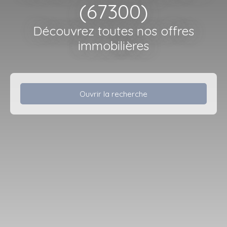
(67300)
Découvrez toutes nos offres
immobilières
Ouvrir la recherche
Type d'offre
Vente
Type de bien
Appartement
Localisation
Schiltigheim (67300)
Budget max (€)