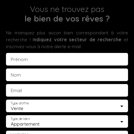
Vous ne trouvez pas
le bien de vos rêves ?
Ne manquez plus aucun bien correspondant à votre
recherche ! I
ndiquez votre secteur de recherche
et
inscrivez-vous à notre alerte e-mail.
Prénom
Nom
Email
Type d'offre
Vente
Type de bien
Appartement