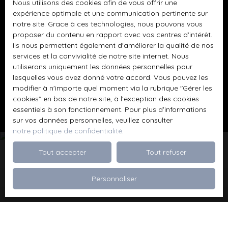
Nous utilisons des cookies afin de vous offrir une
BLOIS CEDEX.
expérience optimale et une communication pertinente sur
notre site. Grace à ces technologies, nous pouvons vous
Pour en savoir plus sur le traitement de vos
proposer du contenu en rapport avec vos centres d'intérêt.
Ils nous permettent également d'améliorer la qualité de nos
données personnelles, veuillez consulter notre
services et la convivialité de notre site internet. Nous
politique de confidentialité
.
utiliserons uniquement les données personnelles pour
lesquelles vous avez donné votre accord. Vous pouvez les
modifier à n'importe quel moment via la rubrique ″Gérer les
Recevoir des annonces
cookies″ en bas de notre site, à l'exception des cookies
essentiels à son fonctionnement. Pour plus d'informations
sur vos données personnelles, veuillez consulter
notre politique de confidentialité
.
Tout accepter
Tout refuser
Je recherche un bien
Personnaliser
Vente appartement Dévoluy (05250)
Vente maison Val de Briey (54150)
Vente maison Valleroy (54910)