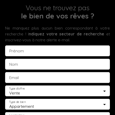
Vous ne trouvez pas
le bien de vos rêves ?
Ne manquez plus aucun bien correspondant à votre
recherche ! I
ndiquez votre secteur de recherche
et
inscrivez-vous à notre alerte e-mail.
Prénom
Nom
Email
Type d'offre
Vente
Type de bien
Appartement