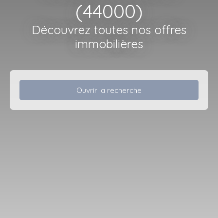
(44000)
Découvrez toutes nos offres
immobilières
Ouvrir la recherche
Type d'offre
Vente
Type de bien
Appartement
Localisation
Nantes (44000)
Budget max (€)