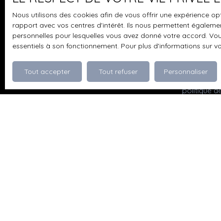
seulement 2 min à pied. Coté transport, la ligne
pouvez vou
Nous utilisons des cookies afin de vous offrir une expérience 
de bus 230 avec sa voie prioritaire vous
prévu par l
rapport avec vos centres d'intérêt. Ils nous permettent également
proposes pas loin de 30 allers-retours par jour
www.bloctel
personnelles pour lesquelles vous avez donné votre accord. Vous
en semaine.
essentiels à son fonctionnement. Pour plus d'informations sur v
Société Wor
Tout accepter
Tout refuser
Personnaliser
Pour en sav
politique d
Je recherche un bien
Vente appartement Dévoluy (05250)