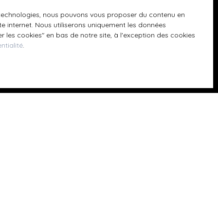
 téléphonique,
es technologies, nous pouvons vous proposer du contenu en
ite internet. Nous utiliserons uniquement les données
 les cookies″ en bas de notre site, à l'exception des cookies
ntialité
.
z consulter notre
Informations
Nos honoraires