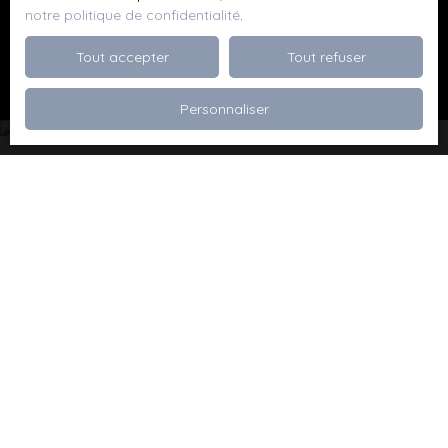
notre politique de confidentialité
.
Recevoir des annonces
Tout accepter
Tout refuser
Personnaliser
Je recherche un bien
Vente appartement Dévoluy (05250)
Vente maison Val de Briey (54150)
Vente maison Valleroy (54910)
Vente terrain Valence (26000)
Vente terrain Viriville (38980)
Vente appartement Thionville (57100)