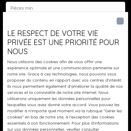
Pièces min
J'accepte le traitement de mes données
personnelles conformément au RGPD. Si vous ne
LE RESPECT DE VOTRE VIE
souhaitez pas faire l'objet de prospection
PRIVÉE EST UNE PRIORITÉ POUR
commerciale par voie téléphonique, vous pouvez
NOUS
vous inscrire gratuitement sur la liste d'opposition
au démarchage téléphonique, prévu par l'article
Nous utilisons des cookies afin de vous offrir une
L223-1 du code de la consommation, sur le site
expérience optimale et une communication pertinente sur
Internet www.bloctel.gouv.fr ou par courrier
notre site. Grace à ces technologies, nous pouvons vous
adressé à :
proposer du contenu en rapport avec vos centres d'intérêt.
Ils nous permettent également d'améliorer la qualité de nos
Société Worldline, Service Bloctel, CS 61311, 41013
services et la convivialité de notre site internet. Nous
BLOIS CEDEX.
utiliserons uniquement les données personnelles pour
lesquelles vous avez donné votre accord. Vous pouvez les
Pour en savoir plus sur le traitement de vos
modifier à n'importe quel moment via la rubrique ″Gérer les
cookies″ en bas de notre site, à l'exception des cookies
données personnelles, veuillez consulter notre
essentiels à son fonctionnement. Pour plus d'informations
politique de confidentialité
.
sur vos données personnelles, veuillez consulter