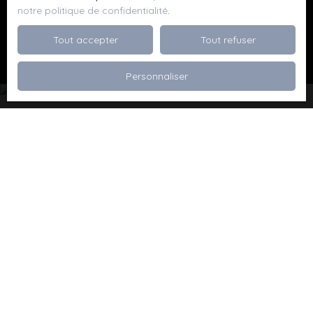
notre politique de confidentialité
.
Recevoir des annonces
Tout accepter
Tout refuser
Personnaliser
Je recherche un bien
Vente appartement Dévoluy (05250)
Vente maison Val de Briey (54150)
Vente maison Valleroy (54910)
Vente terrain Valence (26000)
Vente terrain Viriville (38980)
Vente appartement Thionville (57100)