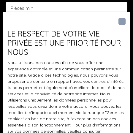
garantissant une connexion optimale.
Pièces min
J'accepte le traitement de mes données
personnelles conformément au RGPD. Si vous ne
LE RESPECT DE VOTRE VIE
souhaitez pas faire l'objet de prospection
PRIVÉE EST UNE PRIORITÉ POUR
commerciale par voie téléphonique, vous pouvez
NOUS
vous inscrire gratuitement sur la liste d'opposition
au démarchage téléphonique, prévu par l'article
Nous utilisons des cookies afin de vous offrir une
L223-1 du code de la consommation, sur le site
expérience optimale et une communication pertinente sur
Internet www.bloctel.gouv.fr ou par courrier
notre site. Grace à ces technologies, nous pouvons vous
adressé à :
proposer du contenu en rapport avec vos centres d'intérêt.
Ils nous permettent également d'améliorer la qualité de nos
Société Worldline, Service Bloctel, CS 61311, 41013
services et la convivialité de notre site internet. Nous
BLOIS CEDEX.
utiliserons uniquement les données personnelles pour
lesquelles vous avez donné votre accord. Vous pouvez les
Pour en savoir plus sur le traitement de vos
modifier à n'importe quel moment via la rubrique ″Gérer les
cookies″ en bas de notre site, à l'exception des cookies
données personnelles, veuillez consulter notre
essentiels à son fonctionnement. Pour plus d'informations
politique de confidentialité
.
sur vos données personnelles, veuillez consulter