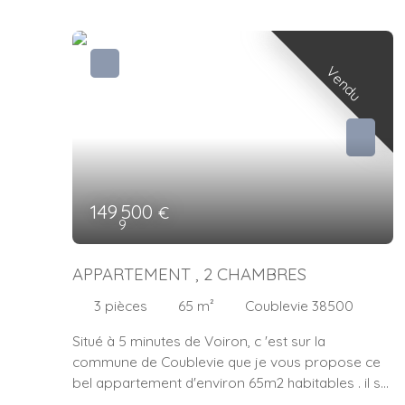
Vendu
149 500
€
9
APPARTEMENT , 2 CHAMBRES
3
pièces
65
m²
Coublevie 38500
Situé à 5 minutes de Voiron, c 'est sur la
commune de Coublevie que je vous propose ce
bel appartement d'environ 65m2 habitables . il se
compose d'une spacieuse pièce de vie de 35 m2 ,