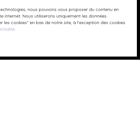
 téléphonique,
es technologies, nous pouvons vous proposer du contenu en
ite internet. Nous utiliserons uniquement les données
 les cookies″ en bas de notre site, à l'exception des cookies
ntialité
.
z consulter notre
Informations
Nos honoraires