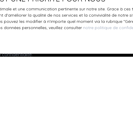
s inscrire gratuitement sur la liste d'opposition au démarchage
optimale et une communication pertinente sur notre site. Grace à c
'article L223-1 du code de la consommation, sur le site Internet
 d'améliorer la qualité de nos services et la convivialité de notre s
.gouv.fr ou par courrier adressé à :
 pouvez les modifier à n'importe quel moment via la rubrique ″Gérer
os données personnelles, veuillez consulter
notre politique de confide
ldline, Service Bloctel, CS 61311, 41013 BLOIS CEDEX.
oir plus sur le traitement de vos données personnelles, veuille
e confidentialité
.
Recevoir des annonces
Je suis propriétaire
Mettre en location