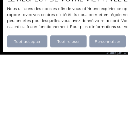
pouvez vou
Nous utilisons des cookies afin de vous offrir une expérience 
prévu par l
rapport avec vos centres d'intérêt. Ils nous permettent également
www.bloctel
personnelles pour lesquelles vous avez donné votre accord. Vous
essentiels à son fonctionnement. Pour plus d'informations sur v
Société Wor
Tout accepter
Tout refuser
Personnaliser
Pour en sav
politique d
Je recherche un bien
Vente appartement Dévoluy (05250)