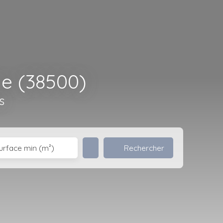
e (38500)
s
Rechercher
urface min (m²)