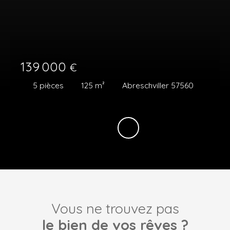
139 000
€
5
pièces
125
m²
Abreschviller 57560
Vous ne trouvez pas
le bien de vos rêves ?