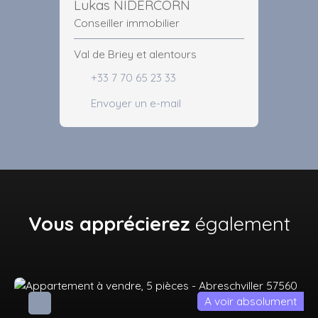
Lukas NIDERCORN
Conseiller immobilier
Val de Briey et alentours
+33 7 70 65 23 33
Envoyer un e-mail
Vous apprécierez
également
A voir absolument