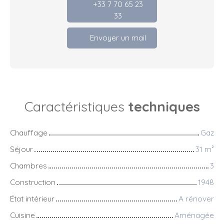
+33 7 70 65 23
33
Envoyer un mail
Caractéristiques
techniques
Chauffage
Gaz
Séjour
31
m²
Chambres
3
Construction
1948
État intérieur
A rénover
Cuisine
Aménagée