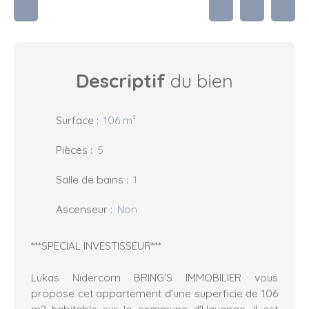
Descriptif
du bien
Surface
:
106
m²
Pièces
:
5
Salle de bains
:
1
Ascenseur
:
Non
***SPECIAL INVESTISSEUR***
Lukas Nidercorn BRING'S IMMOBILIER vous
propose cet appartement d'une superficie de 106
m2 habitable sur la commune d'Hayange. Il est