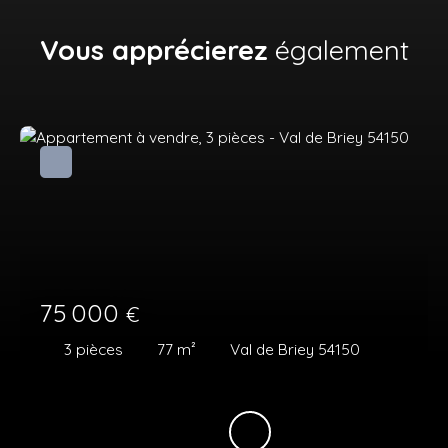
Vous apprécierez
également
75 000
€
3
pièces
77
m²
Val de Briey 54150