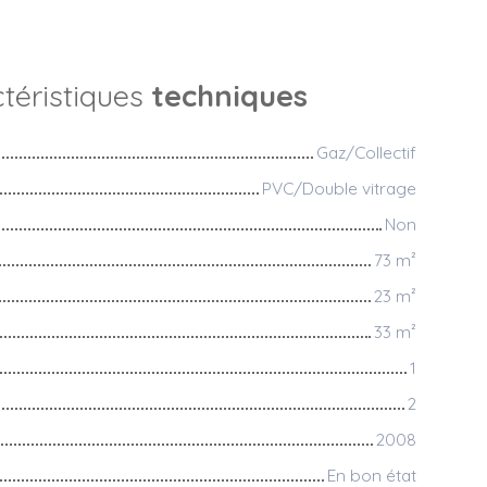
téristiques
techniques
Gaz/Collectif
PVC/Double vitrage
Non
73
m²
23
m²
33
m²
1
2
2008
En bon état