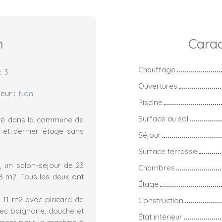
n
Carac
Chauffage
:
3
Ouvertures
eur
:
Non
Piscine
Surface au sol
ité dans la commune de
 et dernier étage sans
Séjour
Surface terrasse
 un salon-séjour de 23
Chambres
8 m2. Tous les deux ont
Étage
11 m2 avec placard de
Construction
ec baignoire, douche et
État intérieur
ment pour la machine à