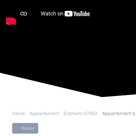
Vente
Appartement
Entzheim 67960
Appartement à 
Retour