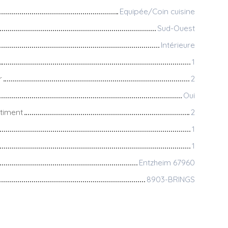
Equipée/Coin cuisine
Sud-Ouest
Intérieure
1
r
2
Oui
timent
2
1
1
Entzheim 67960
8903-BRINGS