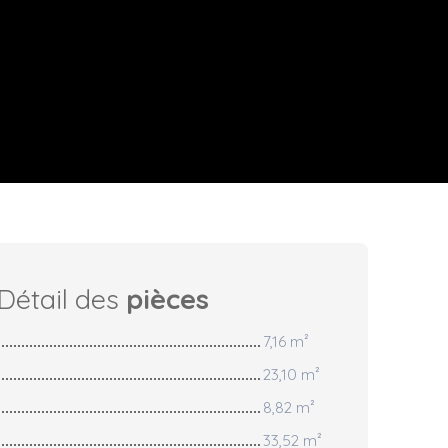
Détail des
pièces
7,16 m²
23,10 m²
8,82 m²
33,52 m²