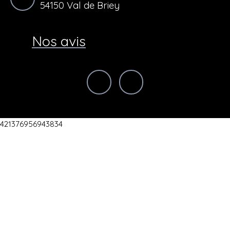
54150 Val de Briey
Nos avis
421376956943834