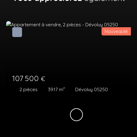
Nouveauté
107 500
€
2
pièces
39.17
m²
Dévoluy 05250