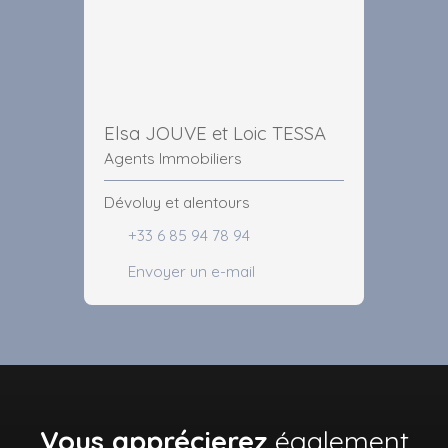
Elsa JOUVE et Loic TESSA
Agents Immobiliers
Dévoluy et alentours
+33 6 85 94 78 94
Envoyer un e-mail
Vous apprécierez
également