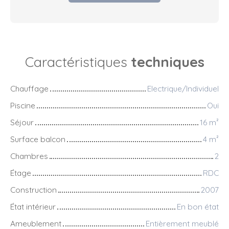
Caractéristiques
techniques
Chauffage
Electrique/Individuel
Piscine
Oui
Séjour
16
m²
Surface balcon
4
m²
Chambres
2
Étage
RDC
Construction
2007
État intérieur
En bon état
Ameublement
Entièrement meublé