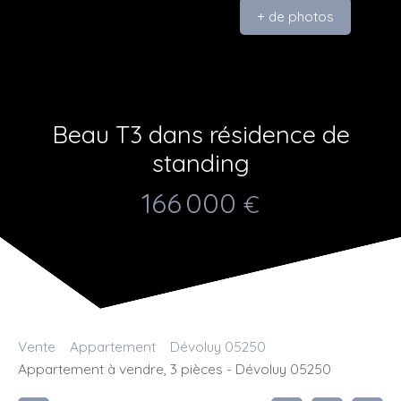
+ de photos
Beau T3 dans résidence de
standing
166 000
€
Vente
Appartement
Dévoluy 05250
Appartement à vendre, 3 pièces - Dévoluy 05250