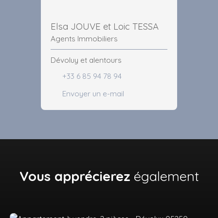
Elsa JOUVE et Loic TESSA
Agents Immobiliers
Dévoluy et alentours
+33 6 85 94 78 94
Envoyer un e-mail
Vous apprécierez
également