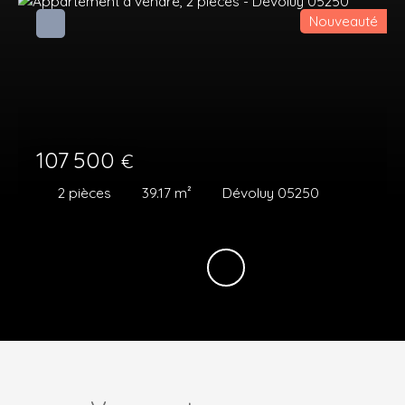
Nouveauté
107 500
€
2
pièces
39.17
m²
Dévoluy 05250