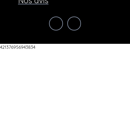
Nos avis
421376956943834