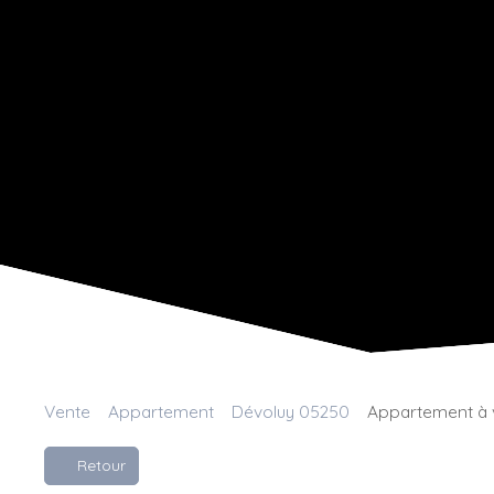
Vente
Appartement
Dévoluy 05250
Appartement à v
Retour