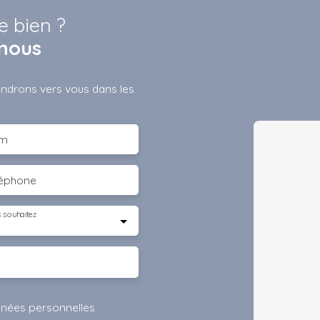
e bien ?
nous
iendrons vers vous dans les
m
léphone
 souhaitez
nnées personnelles