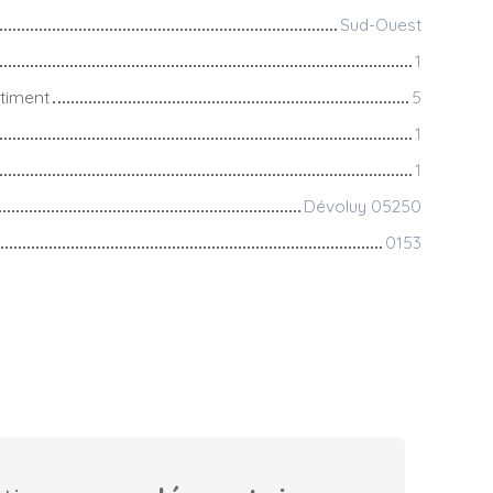
Sud-Ouest
1
timent
5
1
1
Dévoluy 05250
0153