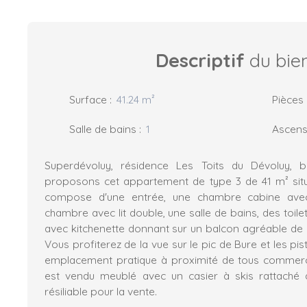
Descriptif
du bie
Surface
:
41.24
m²
Pièces
Salle de bains
:
1
Ascens
Superdévoluy, résidence Les Toits du Dévoluy, 
proposons cet appartement de type 3 de 41 m² situ
compose d'une entrée, une chambre cabine avec
chambre avec lit double, une salle de bains, des toile
avec kitchenette donnant sur un balcon agréable de
Vous profiterez de la vue sur le pic de Bure et les pist
emplacement pratique à proximité de tous commerce
est vendu meublé avec un casier à skis rattaché a
résiliable pour la vente.