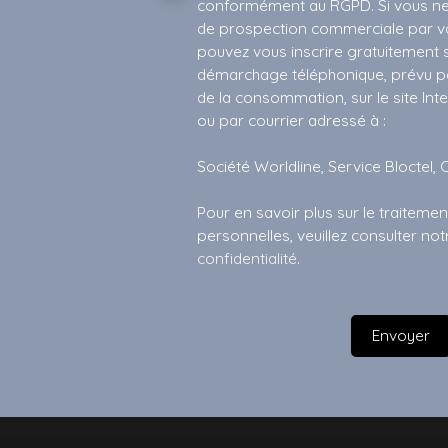
conformément au RGPD. Si vous ne s
de prospection commerciale par vo
pouvez vous inscrire gratuitement su
démarchage téléphonique, prévu par
de la consommation, sur le site Int
ou par courrier adressé à :
Société Worldline, Service Bloctel, 
Pour en savoir plus sur le traitem
personnelles, veuillez consulter no
confidentialité
.
Envoyer