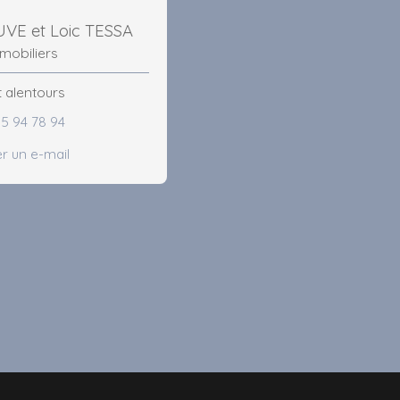
UVE et Loic TESSA
mobiliers
 alentours
85 94 78 94
r un e-mail