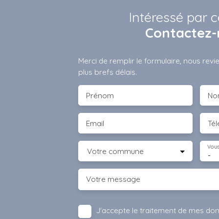
Intéressé par c
Contactez-
Merci de remplir le formulaire, nous rev
plus brefs délais.
Prénom
No
Email
Té
Vous
Votre commune
-
Votre message
J'accepte le traitement de mes do