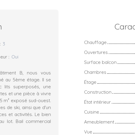
n
Carac
Chauffage
:
3
Ouvertures
eur
:
Oui
Surface balcon
Chambres
bâtiment B, nous vous
é au 5ème étage. Il se
Étage
 lits superposés, une
Construction
ttes et une pièce à vivre
 5 m² exposé sud-ouest.
État intérieur
es de ski, ainsi que d'un
Cuisine
s et activités. Le bien
u lot. Bail commercial
Ameublement
Vue