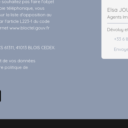
ouhaitez pas faire l'objet
ie téléphonique, vous
Elsa JO
r la liste d'opposition au
Agents Im
 l'article L223-1 du code
ernet www.bloctel.gouv.fr
Dévoluy et
+33 6 
CS 61311, 41013 BLOIS CEDEX.
Envoye
ent de vos données
tre
politique de