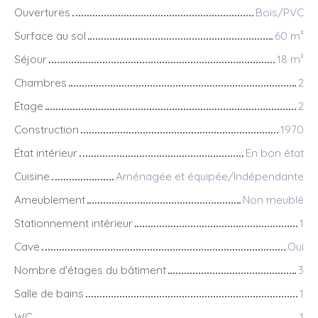
Ouvertures
Bois/PVC
Surface au sol
60
m²
Séjour
18
m²
Chambres
2
Étage
2
Construction
1970
État intérieur
En bon état
Cuisine
Aménagée et équipée/Indépendante
Ameublement
Non meublé
Stationnement intérieur
1
Cave
Oui
Nombre d'étages du bâtiment
3
Salle de bains
1
WC
1