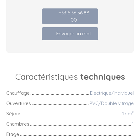
+33 6 36 36 88
00
Envoyer un mail
Caractéristiques
techniques
Chauffage
Electrique/Individuel
Ouvertures
PVC/Double vitrage
Séjour
17
m²
Chambres
1
Étage
1