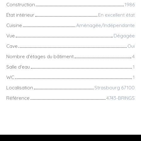
Construction
1986
État intérieur
En excellent état
Cuisine
Aménagée/Indépendante
Vue
Dégagée
Cave
Oui
Nombre d'étages du bâtiment
4
Salle d'eau
1
WC
1
Localisation
Strasbourg 67100
Référence
4743-BRINGS