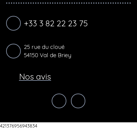
+33 3 82 22 23 75
25 rue du cloué
54150 Val de Briey
Nos avis
421376956943834