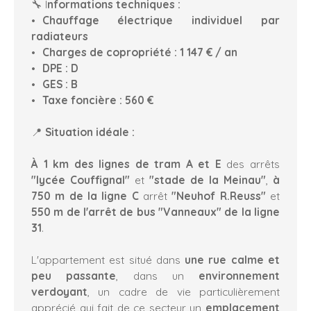
🔧 I
nformations techniques :
Chauffage électrique individuel par
radiateurs
Charges de copropriété : 1 147 € / an
DPE : D
GES : B
Taxe foncière : 560 €
📍
Situation idéale :
À 1 km des lignes de tram A et E
des arrêts
"lycée Couffignal"
et
"stade de la Meinau"
,
à
750 m
de la ligne C
arrêt
"Neuhof R.Reuss"
et
550 m de l'arrêt de bus "Vanneaux" de la ligne
31
.
L'appartement est situé dans
une rue calme et
peu passante
, dans un
environnement
verdoyant
, un cadre de vie particulièrement
apprécié qui fait de ce secteur un
emplacement