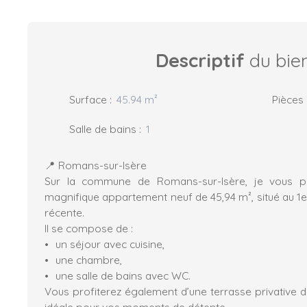
Descriptif
du bie
Surface
:
45.94
m²
Pièces
Salle de bains
:
1
📍 Romans-sur-Isère
Sur la commune de Romans-sur-Isère, je vous p
magnifique appartement neuf de 45,94 m², situé au 1e
récente.
Il se compose de :
un séjour avec cuisine,
une chambre,
une salle de bains avec WC.
Vous profiterez également d’une terrasse privative d
idéale pour vos moments de détente.