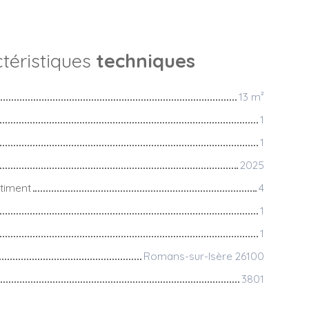
téristiques
techniques
13
m²
1
1
2025
timent
4
1
1
Romans-sur-Isère 26100
3801