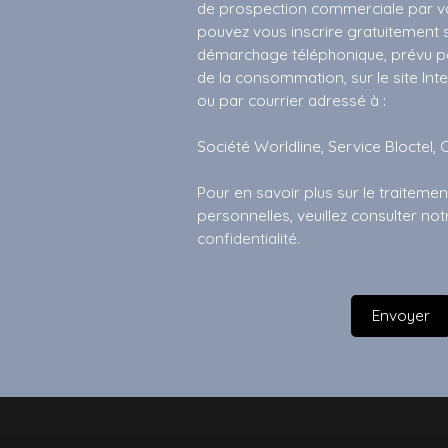
de prospection commerciale par vo
pouvez vous inscrire gratuitement su
démarchage téléphonique, prévu par
de la consommation, sur le site Int
ou par courrier adressé à :
Société Worldline, Service Bloctel, 
Pour en savoir plus sur le traitem
personnelles, veuillez consulter no
confidentialité
.
Envoyer