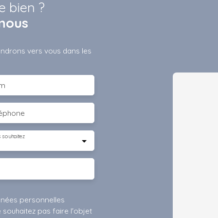
e bien ?
nous
iendrons vers vous dans les
m
léphone
 souhaitez
nnées personnelles
ouhaitez pas faire l'objet