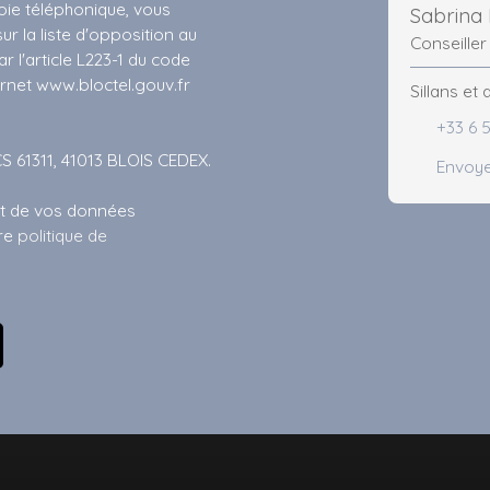
ie téléphonique, vous
Sabrina
r la liste d'opposition au
Conseiller
 l'article L223-1 du code
ernet www.bloctel.gouv.fr
Sillans et
+33 6 5
CS 61311, 41013 BLOIS CEDEX.
Envoye
ent de vos données
tre
politique de