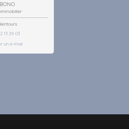
 BONO
 immobilier
 alentours
2 13 29 03
r un e-mail