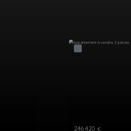
241 280
€