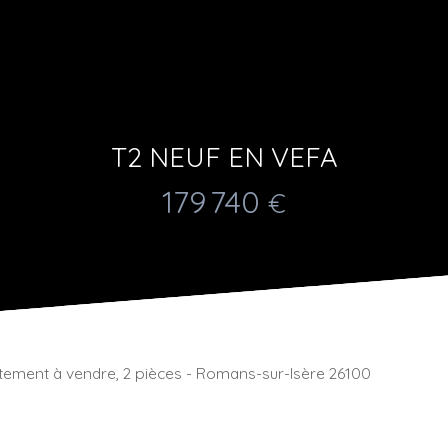
T2 NEUF EN VEFA
179 740
€
ement à vendre, 2 pièces - Romans-sur-Isère 26100