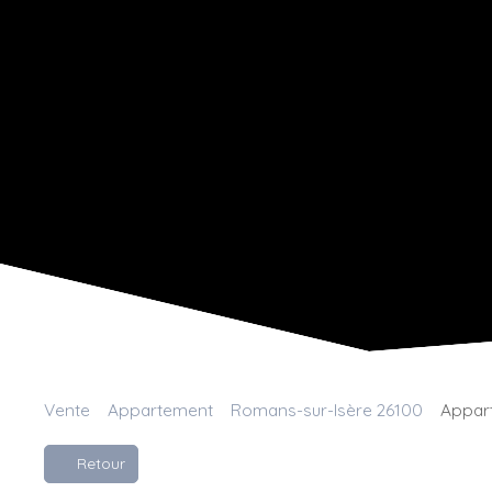
Vente
Appartement
Romans-sur-Isère 26100
Appart
Retour