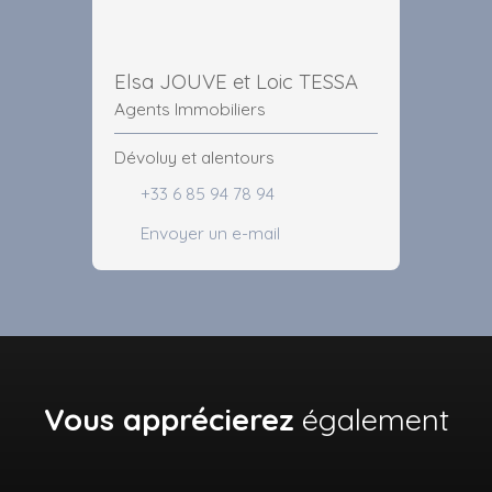
Elsa JOUVE et Loic TESSA
Agents Immobiliers
Dévoluy et alentours
+33 6 85 94 78 94
Envoyer un e-mail
Vous apprécierez
également