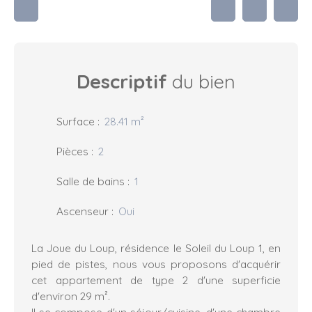
Descriptif
du bien
Surface
:
28.41
m²
Pièces
:
2
Salle de bains
:
1
Ascenseur
:
Oui
La Joue du Loup, résidence le Soleil du Loup 1, en
pied de pistes, nous vous proposons d'acquérir
cet appartement de type 2 d'une superficie
d'environ 29 m².
Il se compose d'un séjour/cuisine, d'une chambre