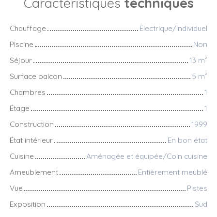
Caractéristiques
techniques
Chauffage
Electrique/Individuel
Piscine
Non
Séjour
13
m²
Surface balcon
5
m²
Chambres
1
Étage
1
Construction
1999
État intérieur
En bon état
Cuisine
Aménagée et équipée/Coin cuisine
Ameublement
Entièrement meublé
Vue
Pistes
Exposition
Sud