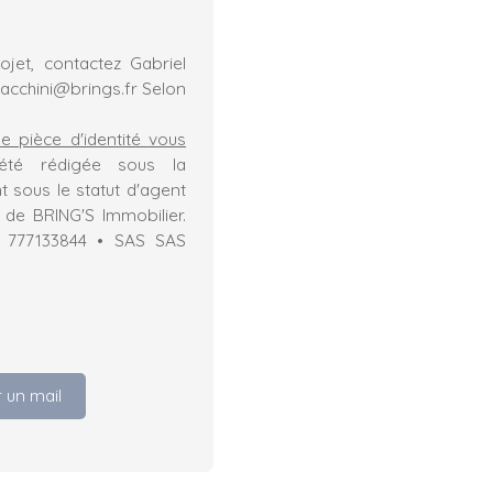
jet, contactez Gabriel
.facchini@brings.fr Selon
ne pièce d'identité vous
été rédigée sous la
t sous le statut d'agent
de BRING'S Immobilier.
AC 777133844 • SAS SAS
 un mail