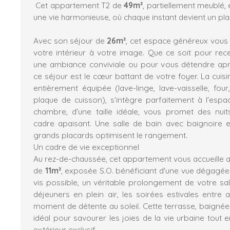
Cet appartement T2 de
49m²
, partiellement meublé, e
une vie harmonieuse, où chaque instant devient un plais
Avec son séjour de
26m²
, cet espace généreux vous o
votre intérieur à votre image. Que ce soit pour re
une ambiance conviviale ou pour vous détendre apr
ce séjour est le cœur battant de votre foyer. La cuis
entièrement équipée (lave-linge, lave-vaisselle, four,
plaque de cuisson), s'intègre parfaitement à l'espac
chambre, d'une taille idéale, vous promet des nui
cadre apaisant. Une salle de bain avec baignoire e
grands placards optimisent le rangement.
Un cadre de vie exceptionnel
Au rez-de-chaussée, cet appartement vous accueille a
de
11m²
, exposée S.O. bénéficiant d'une vue dégagée 
vis possible, un véritable prolongement de votre sal
déjeuners en plein air, les soirées estivales entre
moment de détente au soleil. Cette terrasse, baignée d
idéal pour savourer les joies de la vie urbaine tout 
extérieur exclusif.