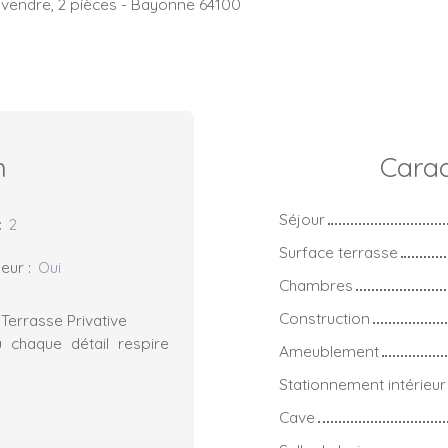
vendre, 2 pièces - Bayonne 64100
n
Carac
Séjour
:
2
Surface terrasse
eur
:
Oui
Chambres
Construction
errasse Privative
ù chaque détail respire
Ameublement
Stationnement intérieur
Cave