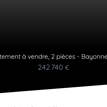
ement à vendre, 2 pièces - Bayonn
UEIL
ACHETER
LOUER
ESTIMATION
VENDRE
ÉQUIPE
CO
242 740
€