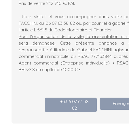
Prix de vente 242 740 €. FAI.
. Pour visiter et vous accompagner dans votre pro
FACCHINI, au 06 07 63 38 82 ou, par courriel à gabriel
l'article L.561.5 du Code Monétaire et Financier.
Pour l'organisation de la visite, la présentation d'u
sera demandée
. Cette présente annonce a 
responsabilité éditoriale de Gabriel FACCHINI agissan
commercial immatriculé au RSAC 777133844 auprès 
Agent commercial (Entreprise individuelle) • RS
BRING'S au capital de 1000 € •
+33 6 07 63 38
Envoyer
82