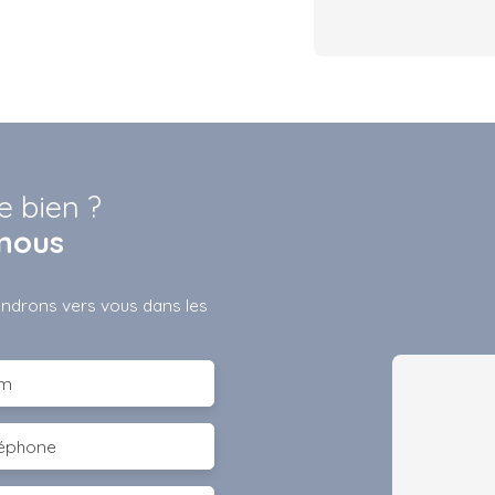
e bien ?
nous
iendrons vers vous dans les
m
léphone