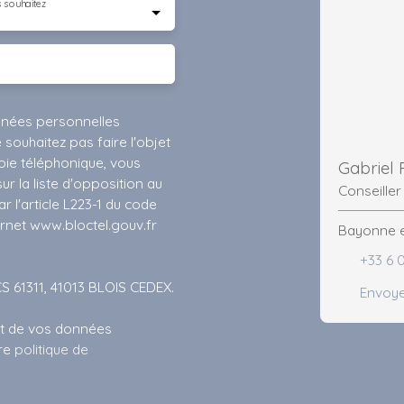
 souhaitez
nnées personnelles
ouhaitez pas faire l'objet
ie téléphonique, vous
Gabriel
r la liste d'opposition au
Conseiller
 l'article L223-1 du code
ernet www.bloctel.gouv.fr
Bayonne e
+33 6 
CS 61311, 41013 BLOIS CEDEX.
Envoye
ent de vos données
tre
politique de