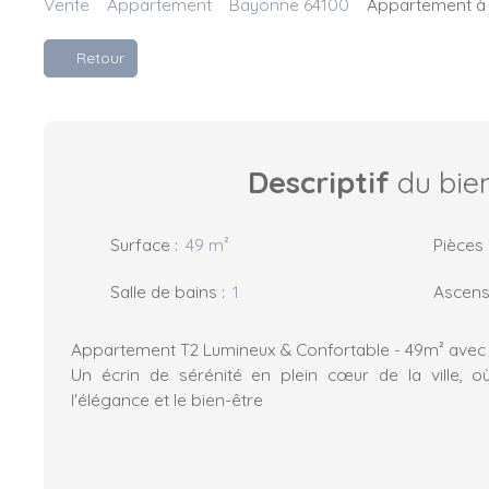
Vente
Appartement
Bayonne 64100
Appartement à 
Retour
Descriptif
du bie
Surface
:
49
m²
Pièces
Salle de bains
:
1
Ascens
Appartement T2 Lumineux & Confortable - 49m² avec T
Un écrin de sérénité en plein cœur de la ville, o
l'élégance et le bien-être