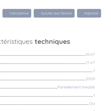
Calculatrice
Ajouter aux favoris
Imprimer
téristiques
techniques
26
m²
11
m²
1
2009
Partiellement meublé
1
Oui