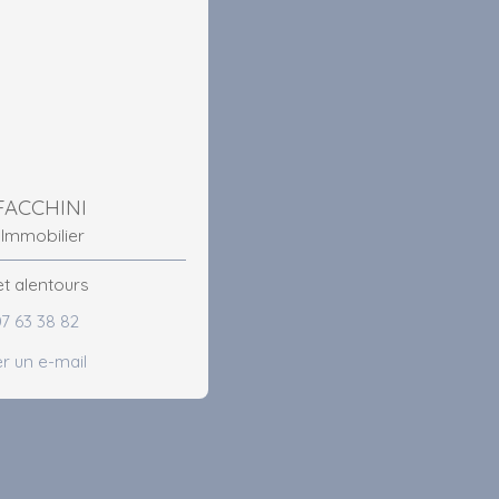
 FACCHINI
 Immobilier
t alentours
07 63 38 82
r un e-mail