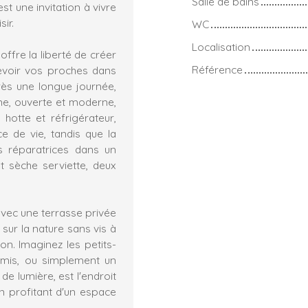
Salle de bains
st une invitation à vivre
ir.
WC
Localisation
ffre la liberté de créer
Référence
cevoir vos proches dans
ès une longue journée,
ine, ouverte et moderne,
 hotte et réfrigérateur,
e de vie, tandis que la
ts réparatrices dans un
t sèche serviette, deux
vec une terrasse privée
sur la nature sans vis à
on. Imaginez les petits-
 amis, ou simplement un
e lumière, est l'endroit
en profitant d'un espace