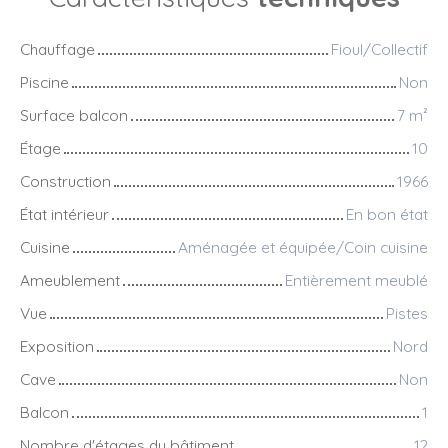
Chauffage
Fioul/Collectif
Piscine
Non
Surface balcon
7
m²
Étage
10
Construction
1966
État intérieur
En bon état
Cuisine
Aménagée et équipée/Coin cuisine
Ameublement
Entièrement meublé
Vue
Pistes
Exposition
Nord
Cave
Non
Balcon
1
Nombre d'étages du bâtiment
12