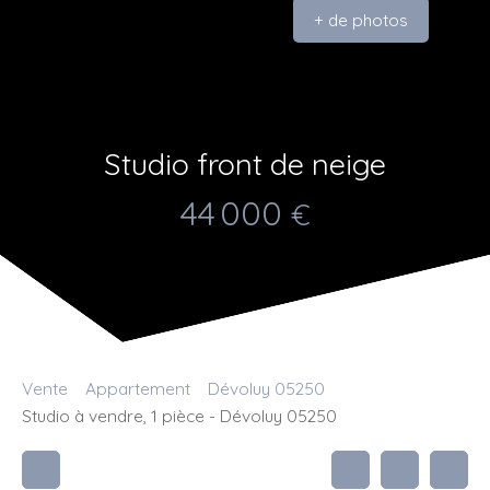
+ de photos
Studio front de neige
44 000
€
Vente
Appartement
Dévoluy 05250
Studio à vendre, 1 pièce - Dévoluy 05250