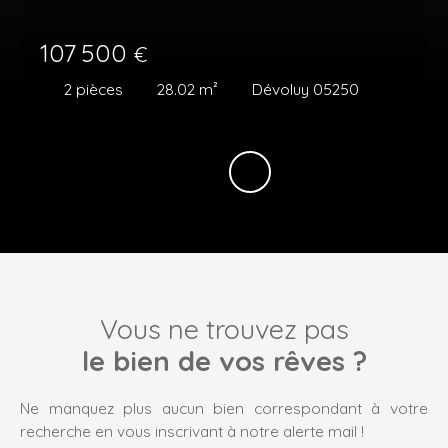
107 500
€
2
pièces
28.02
m²
Dévoluy 05250
Vous ne trouvez pas
le bien de vos rêves ?
Ne manquez plus aucun bien correspondant à votre
recherche en vous inscrivant à notre alerte mail !